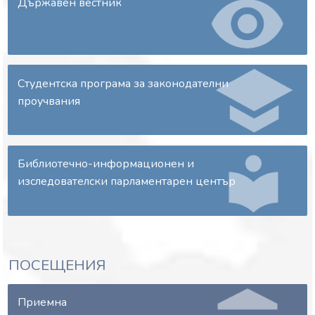
Държавен вестник
Информационно досие на Закона за търговския
регистър и регистъра на юридическите лица с
нестопанска цел, изменен с § 38 от Закона за
изменение и допълнение на Закона за публичното
предлагане на ценни книжа (ДВ, бр. 25 от 2026 г.),
Студентска програма за законодателни
който въвежда изисквания на Директива (ЕС)
проучвания
2023/2864
Библиотечно-информационен и
изследователски парламентарен център
ПОСЕЩЕНИЯ
Приемна