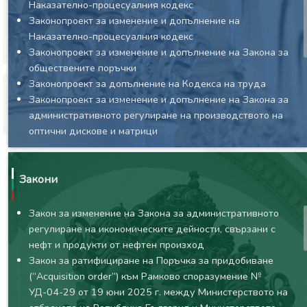
Наказателно-процесуалния кодекс
Законопроект за изменение и допълнение на
Наказателно-процесуалния кодекс
Законопроект за изменение и допълнение на Закона за
обществените поръчки
Законопроект за допълнение на Кодекса на труда
Законопроект за изменение и допълнение на Закона за
административното регулиране на производството на
оптични дискове и матрици
Законопроект за изменение и допълнение на
Гражданския процесуален кодекс
Законопроект за изменение и допълнение на Закона за
Закони
лекарствените продукти в хуманната медицина
Законопроект за изменение и допълнение на
Закон за изменение на Закона за административното
Наказателно-процесуалния кодекс
регулиране на икономическите дейности, свързани с
Законопроект за допълнение на Закона за движението
нефт и продукти от нефтен произход
по пътищата
Закон за ратифициране на Поръчка за придобиване
Законопроект за изменение и допълнение на Закона за
(“Acquisition order”) към Рамково споразумение №
чужденците в Република България
УД-04-29 от 19 юни 2025 г. между Министерството на