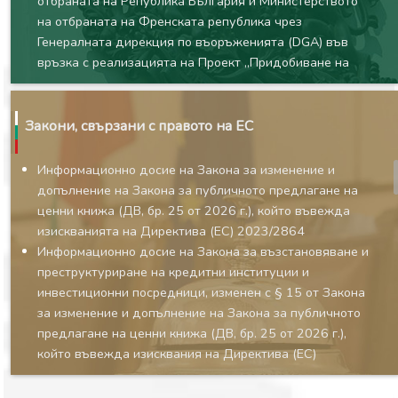
отбраната на Република България и Министерството
на отбраната на Френската република чрез
Генералната дирекция по въоръженията (DGA) във
връзка с реализацията на Проект „Придобиване на
нови трикоординатни радари“, подписана на 12 юни
2026 г. в Париж, Франция, и на 22 юни 2026 г. в
София, Република България
Закони, свързани с правото на ЕС
Закон за ратифициране на Споразумението за заем по
SAFE между Европейския съюз и Република България
Информационно досие на Закона за изменение и
и на Оперативните договорености между
допълнение на Закона за публичното предлагане на
Европейската комисия и Република България по SAFE
ценни книжа (ДВ, бр. 25 от 2026 г.), който въвежда
Закон за изменение и допълнение на Изборния кодекс
изискванията на Директива (ЕС) 2023/2864
Закон за допълнение на Закона за енергията от
Информационно досие на Закона за възстановяване и
възобновяеми източници
преструктуриране на кредитни институции и
Закон за държавния бюджет на Република България
инвестиционни посредници, изменен с § 15 от Закона
за 2026 г.
за изменение и допълнение на Закона за публичното
Закон за бюджета на държавното обществено
предлагане на ценни книжа (ДВ, бр. 25 от 2026 г.),
осигуряване за 2026 г.
който въвежда изисквания на Директива (ЕС)
Закон за бюджета на Националната
2023/2864
здравноосигурителна каса за 2026 г.
Информационно досие на Закона за дейността на