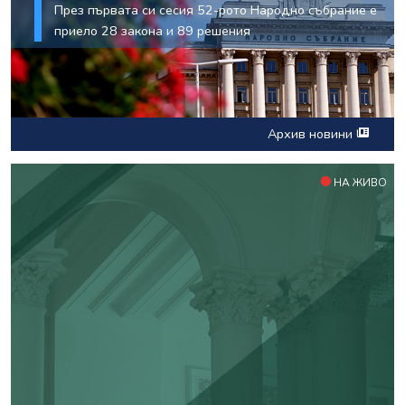
През първата си сесия 52-рото Народно събрание е
приело 28 закона и 89 решения
Архив новини
НА ЖИВО