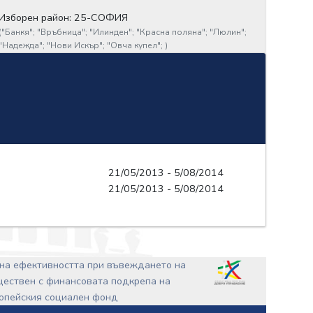
Изборен район: 25-СОФИЯ
(
"Банкя";
"Връбница";
"Илинден";
"Красна поляна";
"Люлин";
"Надежда";
"Нови Искър";
"Овча купел";
)
21/05/2013 - 5/08/2014
21/05/2013 - 5/08/2014
на ефективността при въвеждането на
ъществен с финансовата подкрепа на
ропейския социален фонд