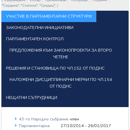
(
"Възраждане";
"Искър";
"Кремиковци";
"Оборище";
"Подуяне";
"Сердика";
"Слатина";
"Средец";
)
УЧАСТИЕ В ПАРЛАМЕНТАРНИ СТРУКТУРИ
ЗАКОНОДАТЕЛНИ ИНИЦИАТИВИ
ПАРЛАМЕНТАРЕН КОНТРОЛ
ПРЕДЛОЖЕНИЯ КЪМ ЗАКОНОПРОЕКТИ ЗА ВТОРО
ЧЕТЕНЕ
РЕШЕНИЯ И СТАНОВИЩА ПО ЧЛ.152 ОТ ПОДНС
НАЛОЖЕНИ ДИСЦИПЛИНАРНИ МЕРКИ ПО ЧЛ.154
ОТ ПОДНС
НЕЩАТНИ СЪТРУДНИЦИ
43-то Народно събрание
член
Парламентарна
27/10/2014 - 26/01/2017