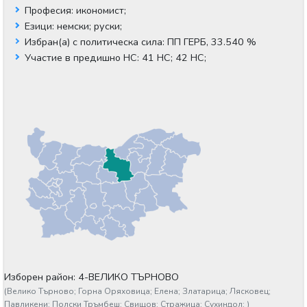
Професия:
икономист;
Езици:
немски;
руски;
Избран(а) с политическа сила:
ПП ГЕРБ, 33.540 %
Участие в предишно НС:
41 НС;
42 НС;
Изборен район: 4-ВЕЛИКО ТЪРНОВО
(
Велико Търново;
Горна Оряховица;
Елена;
Златарица;
Лясковец;
Павликени;
Полски Тръмбеш;
Свищов;
Стражица;
Сухиндол;
)