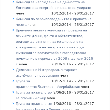
Комисия за наблюдение на дейността на
Комисията за енергийно и водно регулиране
член
10/12/2014 - 26/01/2017
Комисия по вероизповеданията и правата на
човека
член
10/12/2014 - 26/01/2017
Временна анкетна комисия за проверка на
всичките данни, факти и обстоятелства,
водещи до съмнения за изкривяване на
конкуренцията на пазара на горива и до
съмнения за злоупотреба с господстващо
положение в периода от 2008 г. до юли 2016
г.
член
20/10/2016 - 26/01/2017
Делегация в Интерпарламентарната
асамблея по православие
член
Група за
18/12/2014 - 26/01/2017
приятелство България - Азербайджан
член
Група за приятелство
2/06/2016 - 26/01/2017
България - Алжир
член
Група за приятелство
1/06/2016 - 26/01/2017
България - Босна и Херцеговина
член