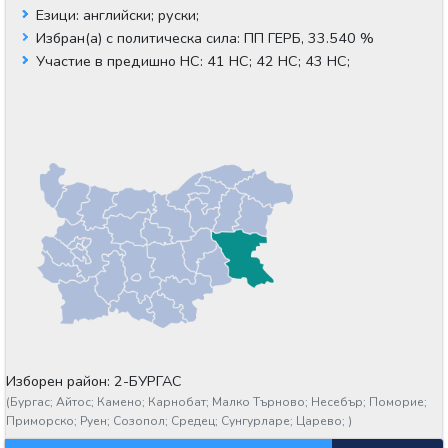
Езици:
английски;
руски;
Избран(а) с политическа сила:
ПП ГЕРБ, 33.540 %
Участие в предишно НС:
41 НС;
42 НС;
43 НС;
Изборен район: 2-БУРГАС
(
Бургас;
Айтос;
Камено;
Карнобат;
Малко Търново;
Несебър;
Поморие;
Приморско;
Руен;
Созопол;
Средец;
Сунгурларе;
Царево;
)