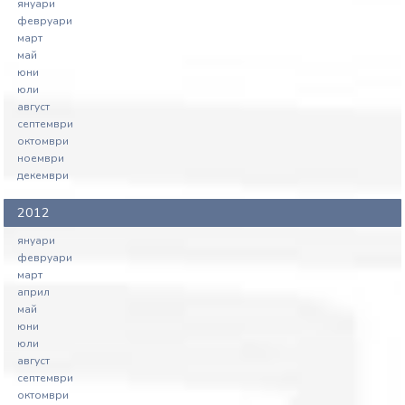
януари
февруари
март
май
юни
юли
август
септември
октомври
ноември
декември
2012
януари
февруари
март
април
май
юни
юли
август
септември
октомври