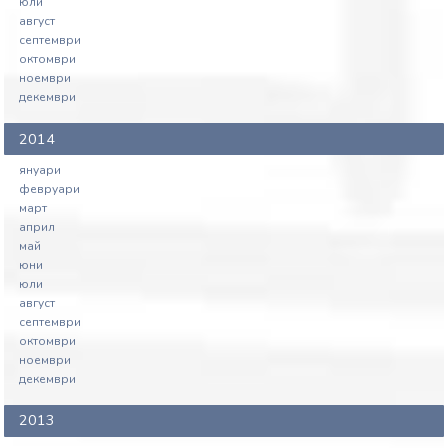
юли
август
септември
октомври
ноември
декември
2014
януари
февруари
март
април
май
юни
юли
август
септември
октомври
ноември
декември
2013