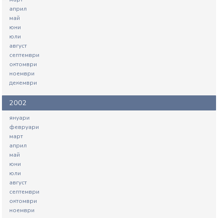
април
май
юни
юли
август
септември
октомври
ноември
декември
2002
януари
февруари
март
април
май
юни
юли
август
септември
октомври
ноември