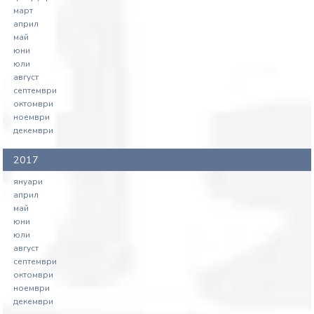
март
април
май
юни
юли
август
септември
октомври
ноември
декември
2017
януари
април
май
юни
юли
август
септември
октомври
ноември
декември