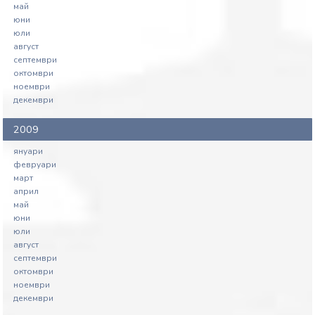
май
юни
юли
август
септември
октомври
ноември
декември
2009
януари
февруари
март
април
май
юни
юли
август
септември
октомври
ноември
декември