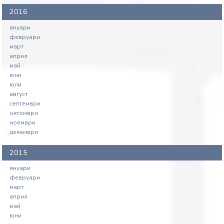
2016
януари
февруари
март
април
май
юни
юли
август
септември
октомври
ноември
декември
2015
януари
февруари
март
април
май
юни