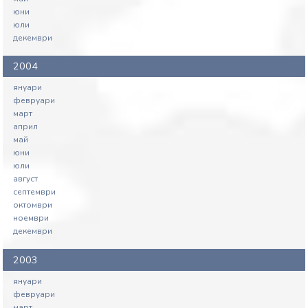
юни
юли
декември
2004
януари
февруари
март
април
май
юни
юли
август
септември
октомври
ноември
декември
2003
януари
февруари
март