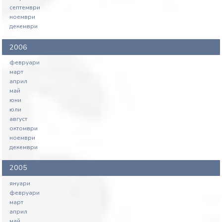
септември
ноември
декември
2006
февруари
март
април
май
юни
юли
август
октомври
ноември
декември
2005
януари
февруари
март
април
май