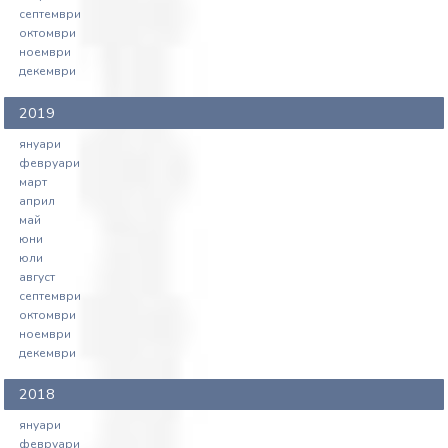
септември
октомври
ноември
декември
2019
януари
февруари
март
април
май
юни
юли
август
септември
октомври
ноември
декември
2018
януари
февруари