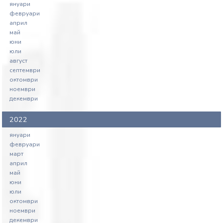
януари
февруари
април
май
юни
юли
август
септември
октомври
ноември
декември
2022
януари
февруари
март
април
май
юни
юли
октомври
ноември
декември