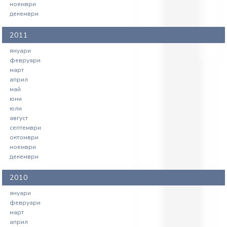
ноември
декември
2011
януари
февруари
март
април
май
юни
юли
август
септември
октомври
ноември
декември
2010
януари
февруари
март
април