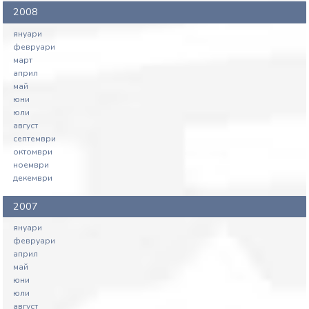
2008
януари
февруари
март
април
май
юни
юли
август
септември
октомври
ноември
декември
2007
януари
февруари
април
май
юни
юли
август