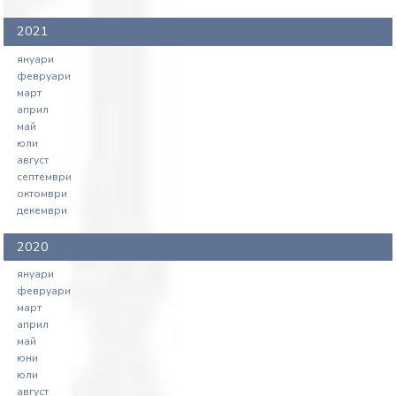
2021
януари
февруари
март
април
май
юли
август
септември
октомври
декември
2020
януари
февруари
март
април
май
юни
юли
август