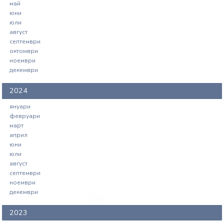
май
юни
юли
август
септември
октомври
ноември
декември
2024
януари
февруари
март
април
юни
юли
август
септември
ноември
декември
2023