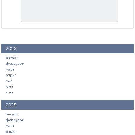
2026
януари
февруари
март
април
май
юни
юли
2025
януари
февруари
март
април