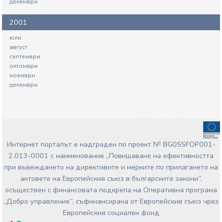
декември
2001
юли
август
септември
октомври
ноември
декември
Интернет порталът е надграден по проект № BG05SFOP001-
2.013-0001 с наименование „Повишаване на ефективността
при въвеждането на директивите и мерките по прилагането на
актовете на Европейския съюз в българските закони”,
осъществен с финансовата подкрепа на Оперативна програма
„Добро управление“, съфинансирана от Европейския съюз чрез
Европейския социален фонд