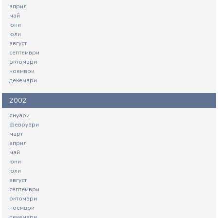
април
май
юни
юли
август
септември
октомври
ноември
декември
2002
януари
февруари
март
април
май
юни
юли
август
септември
октомври
ноември
декември