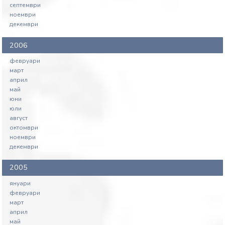
септември
ноември
декември
2006
февруари
март
април
май
юни
юли
август
октомври
ноември
декември
2005
януари
февруари
март
април
май