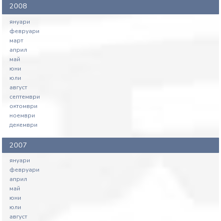
2008
януари
февруари
март
април
май
юни
юли
август
септември
октомври
ноември
декември
2007
януари
февруари
април
май
юни
юли
август