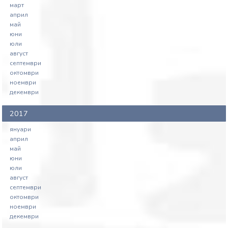
март
април
май
юни
юли
август
септември
октомври
ноември
декември
2017
януари
април
май
юни
юли
август
септември
октомври
ноември
декември