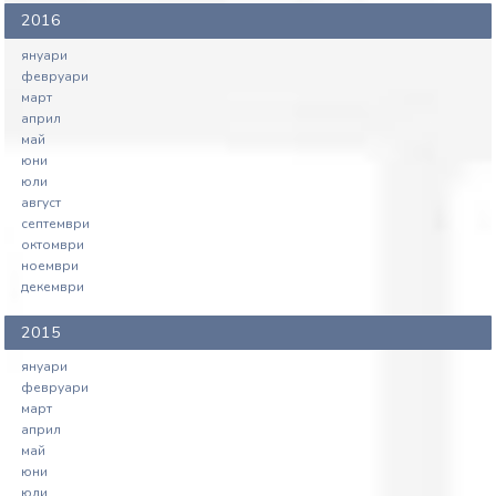
2016
януари
февруари
март
април
май
юни
юли
август
септември
октомври
ноември
декември
2015
януари
февруари
март
април
май
юни
юли