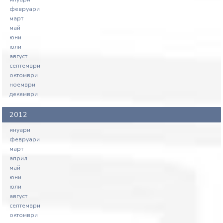
февруари
март
май
юни
юли
август
септември
октомври
ноември
декември
2012
януари
февруари
март
април
май
юни
юли
август
септември
октомври