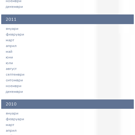
ноември
декември
2011
януари
февруари
март
април
май
юни
юли
август
септември
октомври
ноември
декември
2010
януари
февруари
март
април