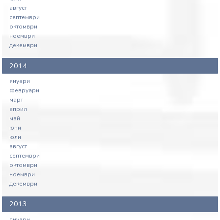
август
септември
октомври
ноември
декември
2014
януари
февруари
март
април
май
юни
юли
август
септември
октомври
ноември
декември
2013
януари