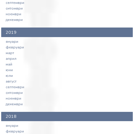
септември
октомври
ноември
декември
2019
януари
февруари
март
април
май
юни
юли
август
септември
октомври
ноември
декември
2018
януари
февруари