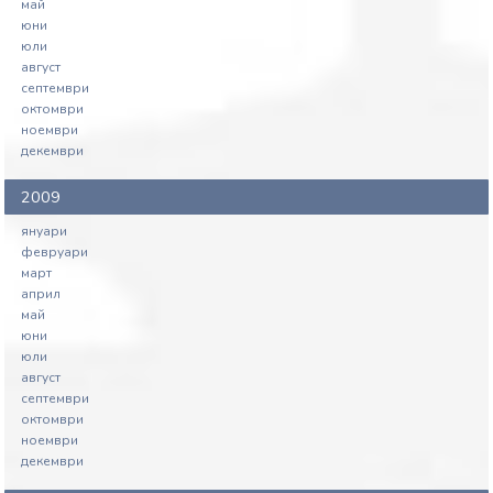
май
юни
юли
август
септември
октомври
ноември
декември
2009
януари
февруари
март
април
май
юни
юли
август
септември
октомври
ноември
декември