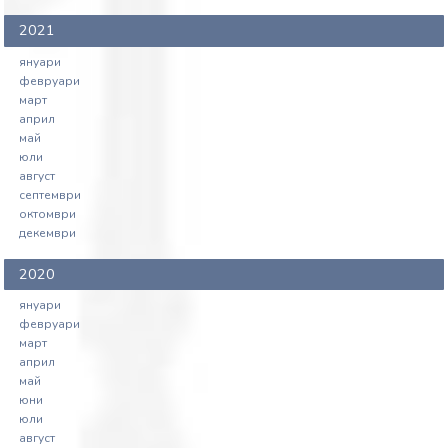
ветеринарномедицинската дейност,
2021
№ 954-01-70. (първо гласуване)
януари
31/01/2020 - Становище на Фондация
февруари
&quot;Четири лапи&quot; относно ЗИД
март
на ЗВД, № 954-01-70. (първо
април
гласуване)
май
юли
август
септември
октомври
декември
2020
януари
февруари
март
април
май
юни
юли
август