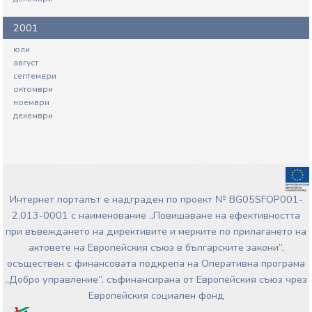
2001
юли
август
септември
октомври
ноември
декември
Интернет порталът е надграден по проект № BG05SFOP001-
2.013-0001 с наименование „Повишаване на ефективността
при въвеждането на директивите и мерките по прилагането на
актовете на Европейския съюз в българските закони”,
осъществен с финансовата подкрепа на Оперативна програма
„Добро управление“, съфинансирана от Европейския съюз чрез
Европейския социален фонд