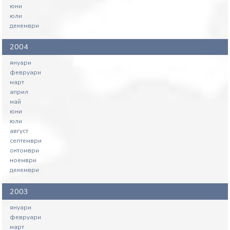
юни
юли
декември
2004
януари
февруари
март
април
май
юни
юли
август
септември
октомври
ноември
декември
2003
януари
февруари
март