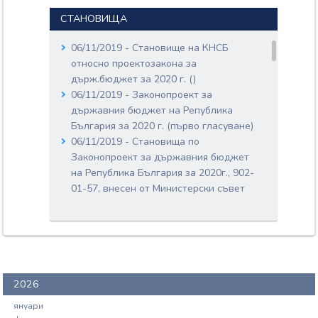
Вносители:
СТАНОВИЩА
ДИМИТЪР НИКОЛОВ
ЛАЗАРОВ;
06/11/2019 - Становище на КНСБ
ПЛАМЕН ДУЛЧЕВ
НУНЕВ;
относно проектозакона за
ВАЛЕНТИН КИРИЛОВ
държ.бюджет за 2020 г. ()
КАСАБОВ;
06/11/2019 - Законопроект за
Документи:
държавния бюджет на Република
954-04-195.pdf
България за 2020 г. (първо гласуване)
Входящ номер: 954-04-196
06/11/2019 - Становища по
Дата: 20/11/2019
Законопроект за държавния бюджет
Вносители:
на Република България за 2020г., 902-
МЕНДА КИРИЛОВА
СТОЯНОВА;
01-57, внесен от Министерски съвет
ВАЛЕРИ СИМЕОНОВ
на 31.10.2019 г. (първо гласуване)
СИМЕОНОВ;
06/11/2019 - Становище на
Документи:
Омбудсман на Република България
954-04-196.pdf
относно Законопроект за държавния
Входящ номер: 954-04-197
бюджет на Република България за
Дата: 20/11/2019
2020 г., № 902-01-57, внесен от
2026
Вносители:
Министерски съвет нa 31.10.2019 г.
НИГЯР САХЛИМ
януари
(първо гласуване)
ДЖАФЕР;