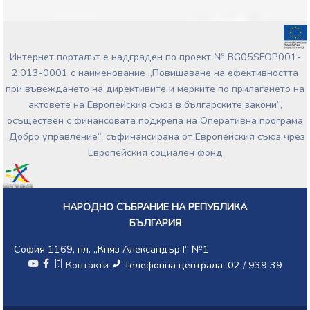
КРЪСТЕВ;
МАРИЯ ЙОРДАНОВА
ИЛИЕВА;
ИРЕНА МЕТОДИЕВА
ДИМОВА;
Интернет порталът е надграден по проект № BG05SFOP001-
ИСКРЕН ВАСИЛЕВ
2.013-0001 с наименование „Повишаване на ефективността
ВЕСЕЛИНОВ;
при въвеждането на директивите и мерките по прилагането на
ЙОРДАН АПОСТОЛОВ
АПОСТОЛОВ;
актовете на Европейския съюз в българските закони”,
АЛЕКСАНДЪР
осъществен с финансовата подкрепа на Оперативна програма
НИКОЛАЕВ САБАНОВ;
„Добро управление“, съфинансирана от Европейския съюз чрез
Документи:
Европейския социален фонд
954-04-216.pdf
Входящ номер: 954-04-218
Дата: 20/11/2019
Вносители:
НАРОДНО СЪБРАНИЕ НА РЕПУБЛИКА
ДОРА ИЛИЕВА ЯНКОВА;
БЪЛГАРИЯ
Документи:
954-04-218.pdf
София 1169, пл. „Княз Александър I“ №1
Контакти
Телефонна централа: 02 / 939 39