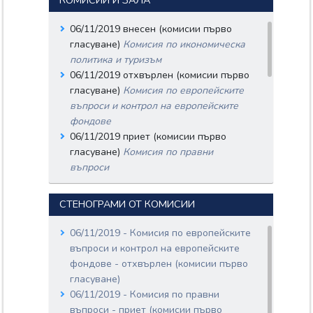
КОМИСИИ И ЗАЛА
ТАСКОВА;
БОРЯНА ЛЮБЕНОВА
06/11/2019 внесен (комисии първо
ГЕОРГИЕВА;
гласуване)
Комисия по икономическа
ПОЛИНА
политика и туризъм
ЦВЕТОСЛАВОВА
06/11/2019 отхвърлен (комисии първо
ЦАНКОВА-ХРИСТОВА;
АЛБЕНА
гласуване)
Комисия по европейските
ВЛАДИМИРОВА
въпроси и контрол на европейските
НАЙДЕНОВА;
фондове
ПЛАМЕН ТРИФОНОВ
06/11/2019 приет (комисии първо
ХРИСТОВ;
ГЕРГАНА ЖЕЛЯЗКОВА
гласуване)
Комисия по правни
СТЕФАНОВА;
въпроси
СЛАВИ ДИЧЕВ НЕЦОВ;
13/11/2019 внесен (зала първо
АНДОН ДИМОВ
гласуване)
ДОНЧЕВ;
СТЕНОГРАМИ ОТ КОМИСИИ
13/11/2019 обсъждане (зала първо
Документи:
гласуване)
Пленарно заседание
954-04-181.pdf
06/11/2019 - Комисия по европейските
Входящ номер: 954-04-192
13/11/2019 приет (зала първо
въпроси и контрол на европейските
Дата: 20/11/2019
гласуване)
фондове - отхвърлен (комисии първо
Вносители:
14/11/2019 внесен (комисии първо
гласуване)
КРИСТИНА
гласуване)
Комисия по вътрешна
06/11/2019 - Комисия по правни
МАКСИМОВА
сигурност и обществен ред
въпроси - приет (комисии първо
СИДОРОВА;