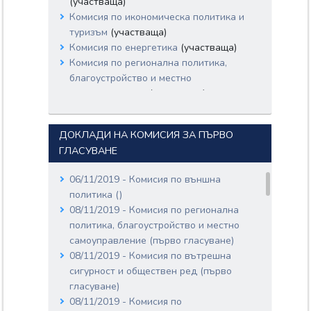
(участваща)
Комисия по икономическа политика и
туризъм
(участваща)
Комисия по енергетика
(участваща)
Комисия по регионална политика,
благоустройство и местно
самоуправление
(участваща)
Комисия по външна политика
(участваща)
ДОКЛАДИ НА КОМИСИЯ ЗА ПЪРВО
Комисия по отбрана
(участваща)
ГЛАСУВАНЕ
Комисия по вътрешна сигурност и
обществен ред
(участваща)
06/11/2019 - Комисия по външна
Комисия по земеделието и храните
политика ()
(участваща)
08/11/2019 - Комисия по регионална
Комисия по труда, социалната и
политика, благоустройство и местно
демографската политика
(участваща)
самоуправление (първо гласуване)
Комисия по образованието и науката
08/11/2019 - Комисия по вътрешна
(участваща)
сигурност и обществен ред (първо
Комисия по въпросите на децата,
гласуване)
младежта и спорта
(участваща)
08/11/2019 - Комисия по
Комисия по здравеопазването