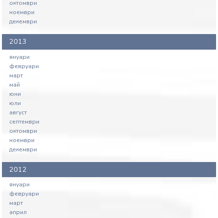
октомври
ноември
декември
2013
януари
февруари
март
май
юни
юли
август
септември
октомври
ноември
декември
2012
януари
февруари
март
април