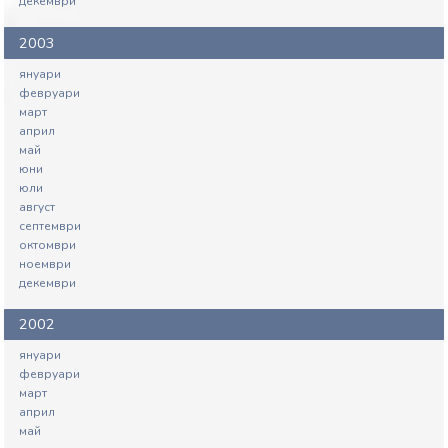
декември
2003
януари
февруари
март
април
май
юни
юли
август
септември
октомври
ноември
декември
2002
януари
февруари
март
април
май