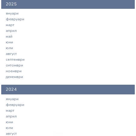
2025
януари
февруари
март
април
май
юни
юли
август
септември
октомври
ноември
декември
2024
януари
февруари
март
април
юни
юли
август