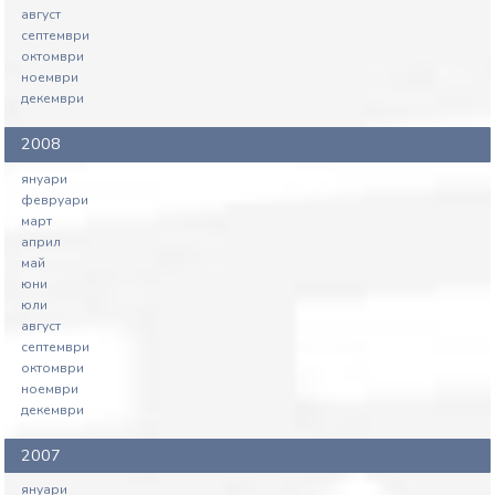
август
септември
октомври
ноември
декември
2008
януари
февруари
март
април
май
юни
юли
август
септември
октомври
ноември
декември
2007
януари