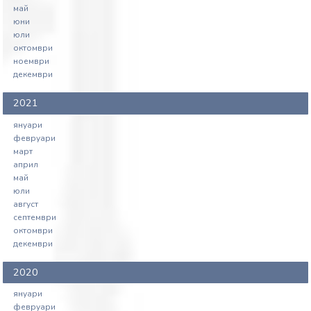
май
юни
юли
октомври
ноември
декември
2021
януари
февруари
март
април
май
юли
август
септември
октомври
декември
2020
януари
февруари