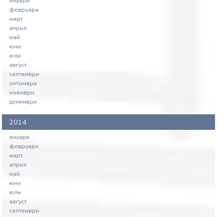
януари
февруари
март
април
май
юни
юли
август
септември
октомври
ноември
декември
2014
януари
февруари
март
април
май
юни
юли
август
септември