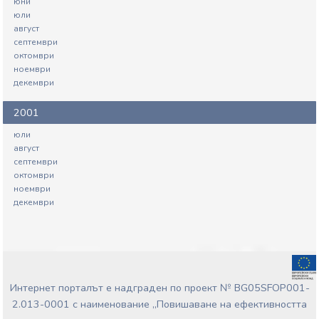
юни
юли
август
септември
октомври
ноември
декември
2001
юли
август
септември
октомври
ноември
декември
Интернет порталът е надграден по проект № BG05SFOP001-
2.013-0001 с наименование „Повишаване на ефективността