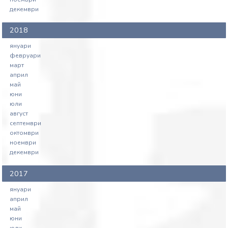
декември
2018
януари
февруари
март
април
май
юни
юли
август
септември
октомври
ноември
декември
2017
януари
април
май
юни