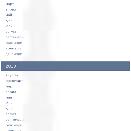
март
април
май
юни
юли
август
септември
октомври
ноември
декември
2019
януари
февруари
март
април
май
юни
юли
август
септември
октомври
ноември