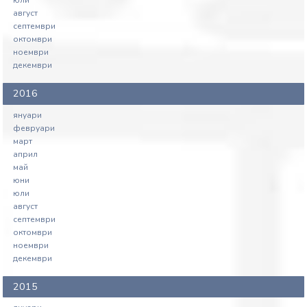
юли
август
септември
октомври
ноември
декември
2016
януари
февруари
март
април
май
юни
юли
август
септември
октомври
ноември
декември
2015