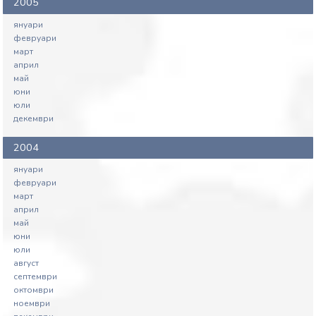
2005
януари
февруари
март
април
май
юни
юли
декември
2004
януари
февруари
март
април
май
юни
юли
август
септември
октомври
ноември