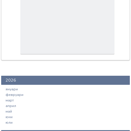
2026
януари
февруари
март
април
май
юни
юли