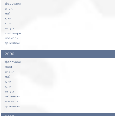
февруари
април
май
юни
юли
август
септември
ноември
декември
2006
февруари
март
април
май
юни
юли
август
октомври
ноември
декември