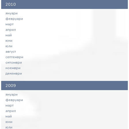
2010
януари
февруари
март
април
май
юни
юли
август
септември
октомври
ноември
декември
2009
януари
февруари
март
април
май
юни
юли