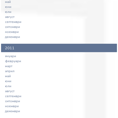
май
юни
юли
август
септември
октомври
ноември
декември
2011
януари
февруари
март
април
май
юни
юли
август
септември
октомври
ноември
декември