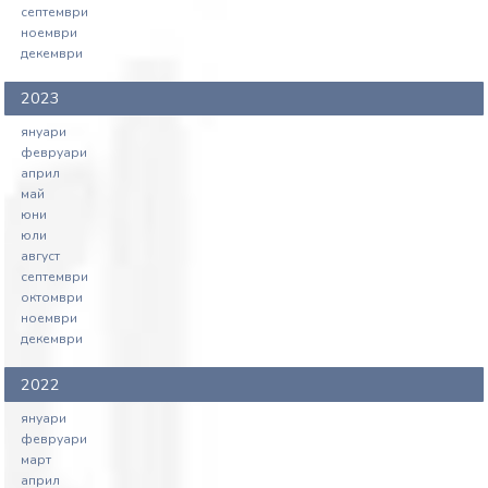
септември
ноември
декември
2023
януари
февруари
април
май
юни
юли
август
септември
октомври
ноември
декември
2022
януари
февруари
март
април