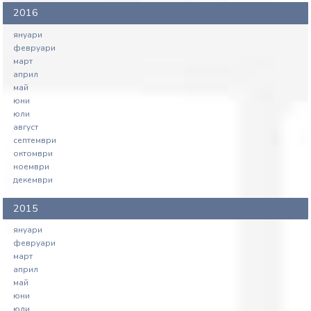
2016
януари
февруари
март
април
май
юни
юли
август
септември
октомври
ноември
декември
2015
януари
февруари
март
април
май
юни
юли