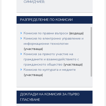
СИМИДЧИЕВ;
ЕЛИСАВЕТА ДИМИТРОВА
БЕЛОБРАДОВА;
СВИЛЕН ПЕТРОВ ТРИФОНОВ;
РАЗПРЕДЕЛЕНИЕ ПО КОМИСИИ
ИЛИНА СИМЕОНОВА МУТАФЧИЕВА;
СТЕЛА ДИМИТРОВА НИКОЛОВА;
ДИМИТЪР ГЕОРГИЕВ НАЙДЕНОВ;
Комисия по правни въпроси
(водеща)
ИВАЙЛО ХРИСТОВ МИТКОВСКИ;
Комисия по електронно управление и
информационни технологии
(участваща)
Комисия за прякото участие на
гражданите и взаимодействието с
гражданското общество
(участваща)
Комисия по културата и медиите
(участваща)
ДОКЛАДИ НА КОМИСИЯ ЗА ПЪРВО
ГЛАСУВАНЕ