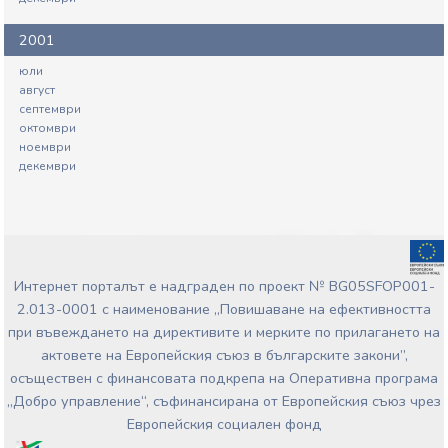
2001
юли
август
септември
октомври
ноември
декември
Интернет порталът е надграден по проект № BG05SFOP001-
2.013-0001 с наименование „Повишаване на ефективността
при въвеждането на директивите и мерките по прилагането на
актовете на Европейския съюз в българските закони”,
осъществен с финансовата подкрепа на Оперативна програма
„Добро управление“, съфинансирана от Европейския съюз чрез
Европейския социален фонд