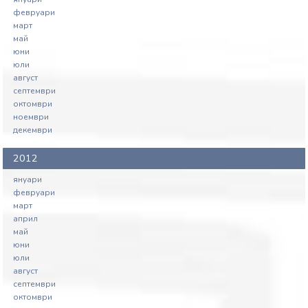
февруари
март
май
юни
юли
август
септември
октомври
ноември
декември
2012
януари
февруари
март
април
май
юни
юли
август
септември
октомври