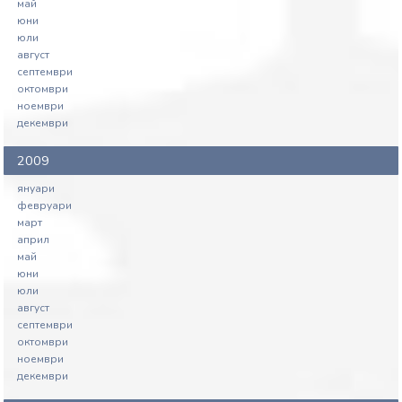
май
юни
юли
август
септември
октомври
ноември
декември
2009
януари
февруари
март
април
май
юни
юли
август
септември
октомври
ноември
декември