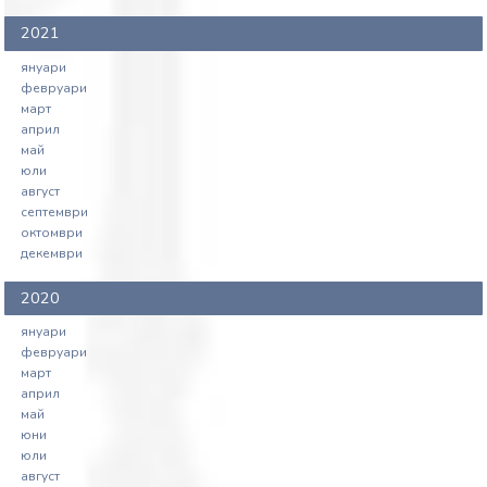
на ЗЮЛНЦ, № 49-354-01-70, внесен
2021
от Йордан Иванов и група н.п (първо
януари
гласуване)
февруари
март
април
май
юли
август
септември
октомври
декември
2020
януари
февруари
март
април
май
юни
юли
август