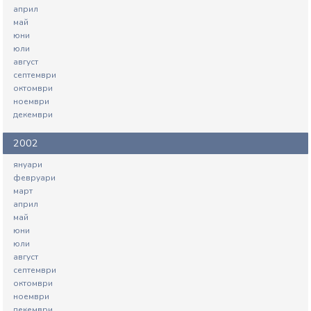
април
май
юни
юли
август
септември
октомври
ноември
декември
2002
януари
февруари
март
април
май
юни
юли
август
септември
октомври
ноември
декември