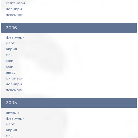
септември
ноември
декември
2006
февруари
март
април
май
юни
юли
август
октомври
ноември
декември
2005
януари
февруари
март
април
май