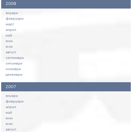
2008
януари
февруари
март
април
май
юни
юли
август
септември
октомври
ноември
декември
2007
януари
февруари
април
май
юни
юли
август