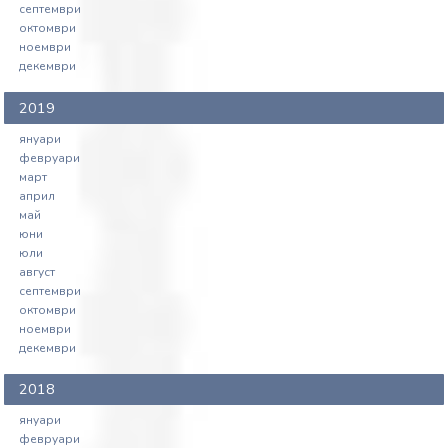
септември
октомври
ноември
декември
2019
януари
февруари
март
април
май
юни
юли
август
септември
октомври
ноември
декември
2018
януари
февруари