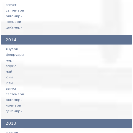
август
септември
октомври
ноември
декември
2014
януари
февруари
март
април
май
юни
юли
август
септември
октомври
ноември
декември
2013
януари