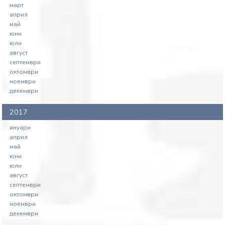
март
април
май
юни
юли
август
септември
октомври
ноември
декември
2017
януари
април
май
юни
юли
август
септември
октомври
ноември
декември