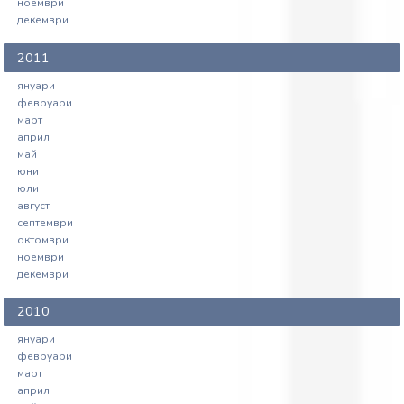
ноември
декември
2011
януари
февруари
март
април
май
юни
юли
август
септември
октомври
ноември
декември
2010
януари
февруари
март
април