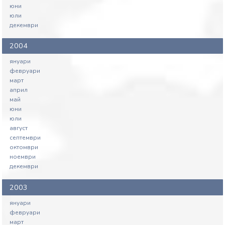
юни
юли
декември
2004
януари
февруари
март
април
май
юни
юли
август
септември
октомври
ноември
декември
2003
януари
февруари
март