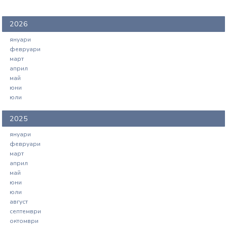
2026
януари
февруари
март
април
май
юни
юли
2025
януари
февруари
март
април
май
юни
юли
август
септември
октомври