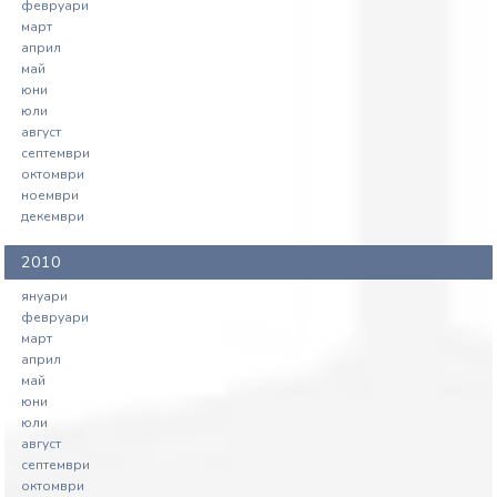
февруари
март
април
май
юни
юли
август
септември
октомври
ноември
декември
2010
януари
февруари
март
април
май
юни
юли
август
септември
октомври