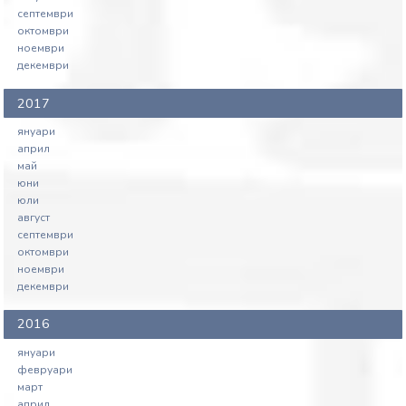
септември
октомври
ноември
декември
2017
януари
април
май
юни
юли
август
септември
октомври
ноември
декември
2016
януари
февруари
март
април