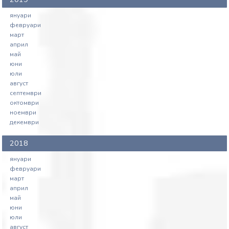
януари
февруари
март
април
май
юни
юли
август
септември
октомври
ноември
декември
2018
януари
февруари
март
април
май
юни
юли
август