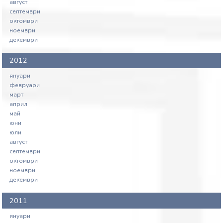
август
септември
октомври
ноември
декември
2012
януари
февруари
март
април
май
юни
юли
август
септември
октомври
ноември
декември
2011
януари