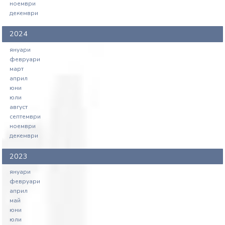
ноември
декември
2024
януари
февруари
март
април
юни
юли
август
септември
ноември
декември
2023
януари
февруари
април
май
юни
юли