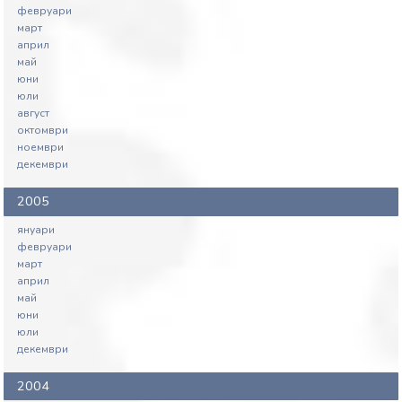
февруари
март
април
май
юни
юли
август
октомври
ноември
декември
2005
януари
февруари
март
април
май
юни
юли
декември
2004