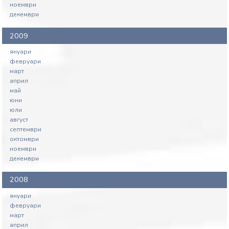
ноември
декември
2009
януари
февруари
март
април
май
юни
юли
август
септември
октомври
ноември
декември
2008
януари
февруари
март
април