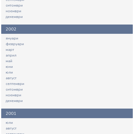
октомври
ноември
декември
2002
януари
февруари
март
април
май
юни
юли
август
септември
октомври
ноември
декември
2001
юли
август