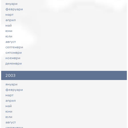
януари
февруари
март
април
май
юни
юли
август
септември
октомври
ноември
декември
2003
януари
февруари
март
април
май
юни
юли
август
септември