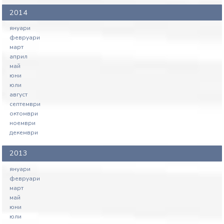
2014
януари
февруари
март
април
май
юни
юли
август
септември
октомври
ноември
декември
2013
януари
февруари
март
май
юни
юли