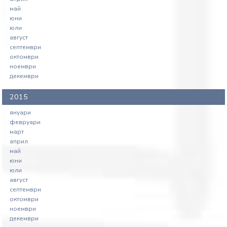
май
юни
юли
август
септември
октомври
ноември
декември
2015
януари
февруари
март
април
май
юни
юли
август
септември
октомври
ноември
декември