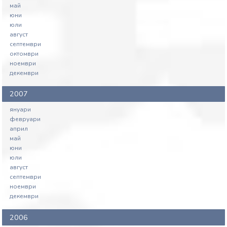
май
юни
юли
август
септември
октомври
ноември
декември
2007
януари
февруари
април
май
юни
юли
август
септември
ноември
декември
2006