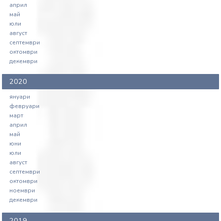
април
май
юли
август
септември
октомври
декември
2020
януари
февруари
март
април
май
юни
юли
август
септември
октомври
ноември
декември
2019