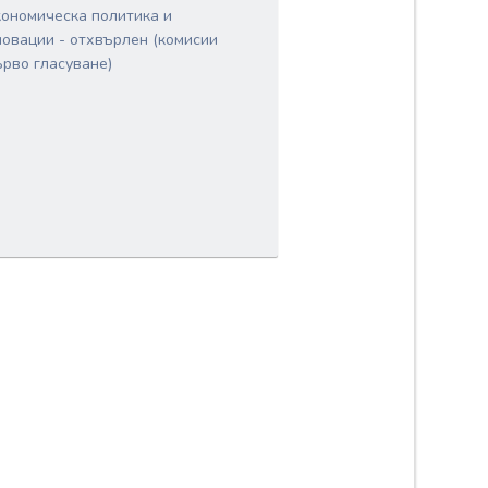
кономическа политика и
новации - отхвърлен (комисии
ърво гласуване)