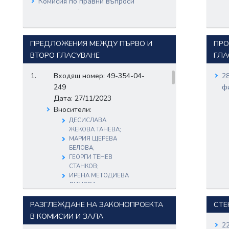
Комисия по правни въпроси
(участваща)
Комисия по земеделието, храните
и горите
(участваща)
ПРЕДЛОЖЕНИЯ МЕЖДУ ПЪРВО И
ПРО
ВТОРО ГЛАСУВАНЕ
ГЛА
Входящ номер: 49-354-04-
2
249
ф
Дата: 27/11/2023
Вносители:
ДЕСИСЛАВА
ЖЕКОВА ТАНЕВА;
МАРИЯ ЩЕРЕВА
БЕЛОВА;
ГЕОРГИ ТЕНЕВ
СТАНКОВ;
ИРЕНА МЕТОДИЕВА
ДИМОВА;
Документи:
РАЗГЛЕЖДАНЕ НА ЗАКОНОПРОЕКТА
СТЕ
49-354-04-249.pdf
Входящ номер: 49-354-04-
В КОМИСИИ И ЗАЛА
2
251