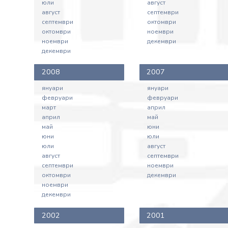
юли
август
август
септември
септември
октомври
октомври
ноември
ноември
декември
декември
2008
2007
януари
януари
февруари
февруари
март
април
април
май
май
юни
юни
юли
юли
август
август
септември
септември
ноември
октомври
декември
ноември
декември
2002
2001