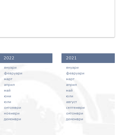
2022
2021
януари
януари
февруари
февруари
март
март
април
април
май
май
юни
юли
юли
август
октомври
септември
ноември
октомври
декември
декември