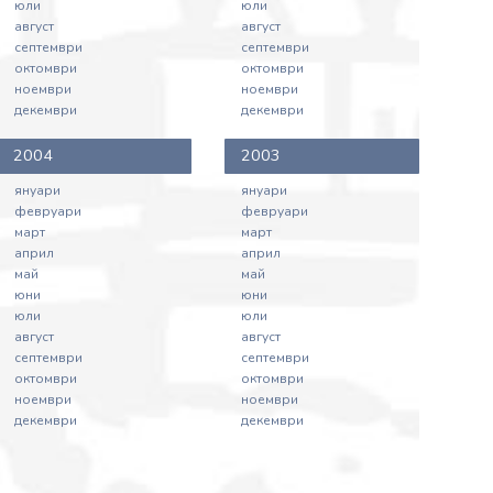
юли
юли
август
август
септември
септември
октомври
октомври
ноември
ноември
декември
декември
2004
2003
януари
януари
февруари
февруари
март
март
април
април
май
май
юни
юни
юли
юли
август
август
септември
септември
октомври
октомври
ноември
ноември
декември
декември