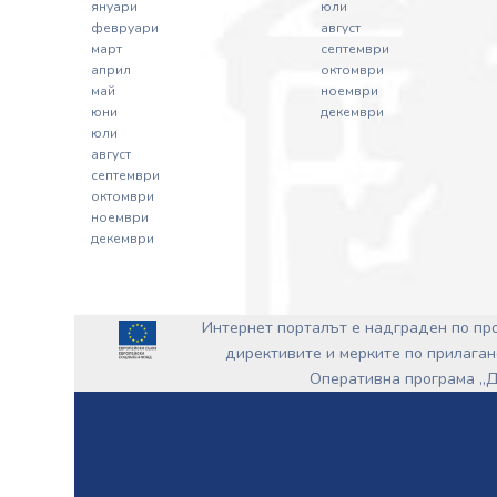
януари
юли
февруари
август
март
септември
април
октомври
май
ноември
юни
декември
юли
август
септември
октомври
ноември
декември
Интернет порталът е надграден по п
директивите и мерките по прилаган
Оперативна програма „Д