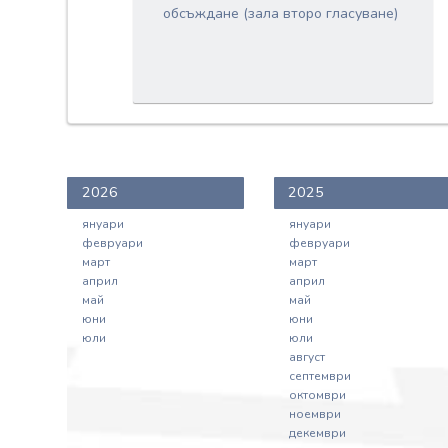
обсъждане (зала второ гласуване)
2026
2025
януари
януари
февруари
февруари
март
март
април
април
май
май
юни
юни
юли
юли
август
септември
октомври
ноември
декември