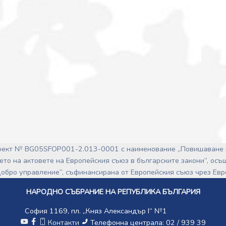
роект № BG05SFOP001-2.013-0001 с наименование „Повишаване 
ето на актовете на Европейския съюз в българските закони”, ос
обро управление“, съфинансирана от Европейския съюз чрез Ев
НАРОДНО СЪБРАНИЕ НА РЕПУБЛИКА БЪЛГАРИЯ
София 1169, пл. „Княз Александър I“ №1
Контакти
Телефонна централа: 02 / 939 39