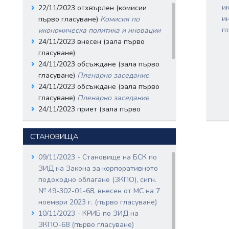
и
22/11/2023 отхвърлен (комисии
Дата: 27/11/2023
и
първо гласуване)
Комисия по
Вносители:
п
икономическа политика и иновации
КОРНЕЛИЯ
ПЕТРОВА НИНОВА;
24/11/2023 внесен (зала първо
РУМЕН ВАСИЛЕВ
гласуване)
ГЕЧЕВ;
24/11/2023 обсъждане (зала първо
ДРАГОМИР ВЕЛКОВ
гласуване)
Пленарно заседание
СТОЙНЕВ;
ПЕТЪР ГЕОРГИЕВ
24/11/2023 обсъждане (зала първо
КЪНЕВ;
гласуване)
Пленарно заседание
БОГДАН ЕМИЛОВ
24/11/2023 приет (зала първо
БОЦЕВ;
гласуване)
ГЕОРГИ ЯНЧЕВ
12/12/2023 внесен (зала второ
ГЬОКОВ;
СТАНОВИЩА
Документи:
гласуване)
49-354-04-251.pdf
12/12/2023 обсъждане (зала второ
09/11/2023 - Становище на БСК по
Входящ номер: 49-354-04-
гласуване)
Пленарно заседание
ЗИД на Закона за корпоративното
255
12/12/2023 обсъждане (зала второ
подоходно облагане (ЗКПО), сигн.
Дата: 27/11/2023
гласуване)
Пленарно заседание
№ 49-302-01-68, внесен от МС на 7
Вносители:
12/12/2023 приет (зала второ
ноември 2023 г. (първо гласуване)
ДЕСИСЛАВА
гласуване)
10/11/2023 - КРИБ по ЗИД на
ЖЕКОВА ТАНЕВА;
ЗКПО-68 (първо гласуване)
МАРИЯ ЩЕРЕВА