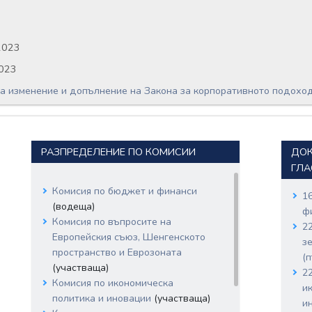
2023
2023
за изменение и допълнение на Закона за корпоративното подохо
РАЗПРЕДЕЛЕНИЕ ПО КОМИСИИ
ДОК
ГЛА
Комисия по бюджет и финанси
1
(водеща)
ф
Комисия по въпросите на
2
Европейския съюз, Шенгенското
з
пространство и Еврозоната
(
(участваща)
2
Комисия по икономическа
и
политика и иновации
(участваща)
и