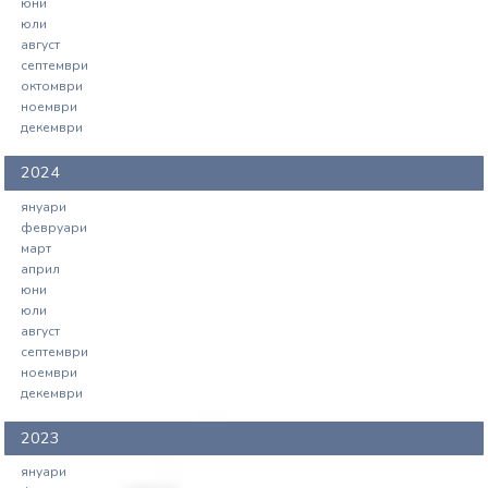
юни
юли
август
септември
октомври
ноември
декември
2024
януари
февруари
март
април
юни
юли
август
септември
ноември
декември
2023
януари