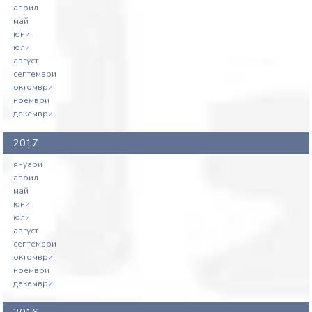
април
май
юни
юли
август
септември
октомври
ноември
декември
2017
януари
април
май
юни
юли
август
септември
октомври
ноември
декември