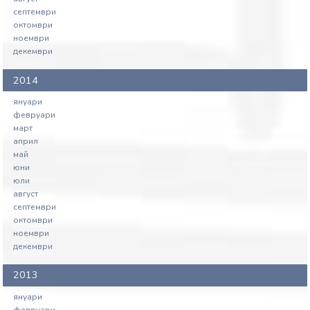
септември
октомври
ноември
декември
2014
януари
февруари
март
април
май
юни
юли
август
септември
октомври
ноември
декември
2013
януари
февруари