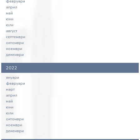
февруари
април
май
юни
юли
август
септември
октомври
ноември
декември
2022
януари
февруари
март
април
май
юни
юли
октомври
ноември
декември