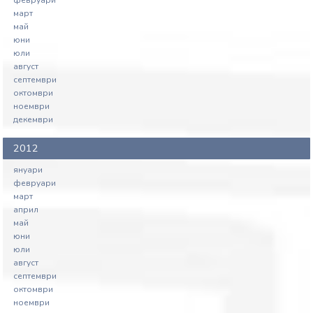
март
май
юни
юли
август
септември
октомври
ноември
декември
2012
януари
февруари
март
април
май
юни
юли
август
септември
октомври
ноември