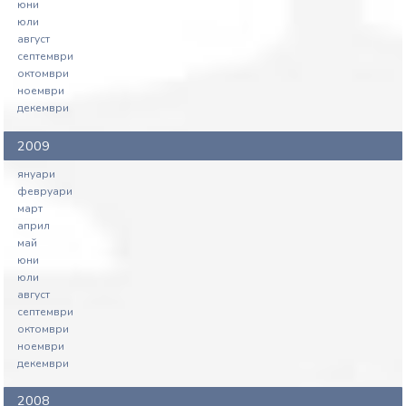
юни
юли
август
септември
октомври
ноември
декември
2009
януари
февруари
март
април
май
юни
юли
август
септември
октомври
ноември
декември
2008