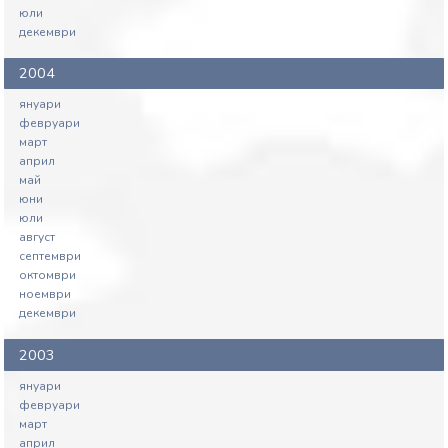
юли
декември
2004
януари
февруари
март
април
май
юни
юли
август
септември
октомври
ноември
декември
2003
януари
февруари
март
април