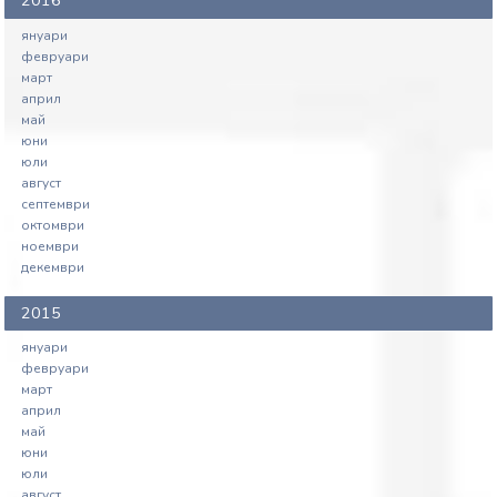
2016
януари
февруари
март
април
май
юни
юли
август
септември
октомври
ноември
декември
2015
януари
февруари
март
април
май
юни
юли
август