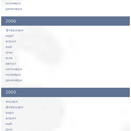
ноември
декември
2006
февруари
март
април
май
юни
юли
август
октомври
ноември
декември
2005
януари
февруари
март
април
май
юни