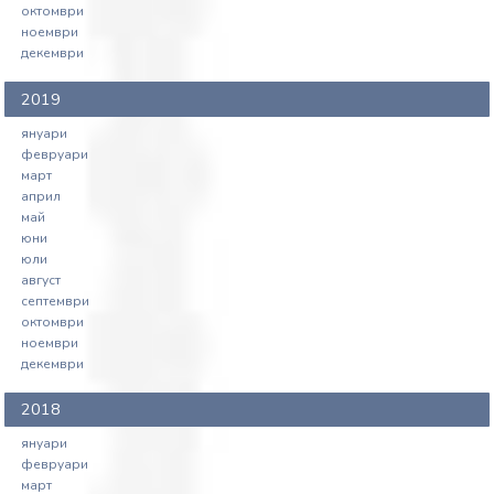
октомври
ноември
декември
2019
януари
февруари
март
април
май
юни
юли
август
септември
октомври
ноември
декември
2018
януари
февруари
март