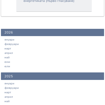
енергетиката (първо гласуване)
2026
януари
февруари
март
април
май
юни
юли
2025
януари
февруари
март
април
май