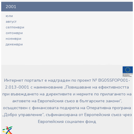
2001
юли
август
септември
октомври
ноември
декември
Интернет порталът е надграден по проект № BG05SFOP001-
2.013-0001 с наименование „Повишаване на ефективността
при въвеждането на директивите и мерките по прилагането на
актовете на Европейския съюз в българските закони”,
осъществен с финансовата подкрепа на Оперативна програма
„Добро управление“, съфинансирана от Европейския съюз чрез
Европейския социален фонд