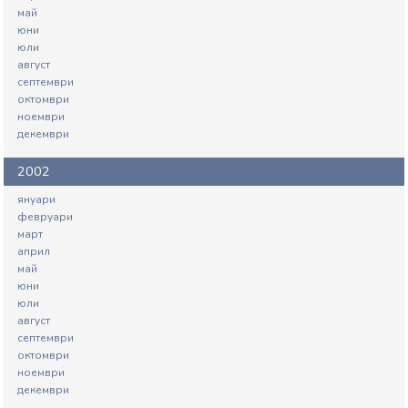
май
юни
юли
август
септември
октомври
ноември
декември
2002
януари
февруари
март
април
май
юни
юли
август
септември
октомври
ноември
декември