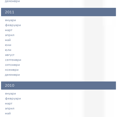
декември
2011
януари
февруари
март
април
май
юни
юли
август
септември
октомври
ноември
декември
2010
януари
февруари
март
април
май