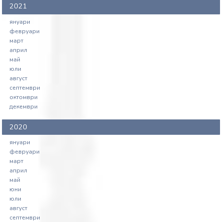
2021
януари
февруари
март
април
май
юли
август
септември
октомври
декември
2020
януари
февруари
март
април
май
юни
юли
август
септември