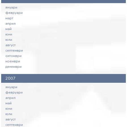
януари
февруари
март
април
май
юни
юли
август
септември
октомври
ноември
декември
2007
януари
февруари
април
май
юни
юли
август
септември