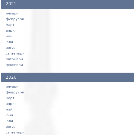
2021
януари
февруари
март
април
май
юли
август
септември
октомври
декември
2020
януари
февруари
март
април
май
юни
юли
август
септември