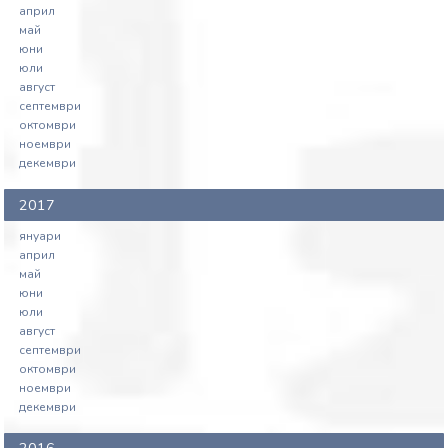
април
май
юни
юли
август
септември
октомври
ноември
декември
2017
януари
април
май
юни
юли
август
септември
октомври
ноември
декември