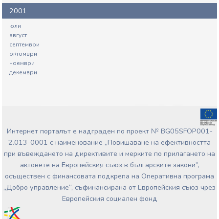
2001
юли
август
септември
октомври
ноември
декември
Интернет порталът е надграден по проект № BG05SFOP001-
2.013-0001 с наименование „Повишаване на ефективността
при въвеждането на директивите и мерките по прилагането на
актовете на Европейския съюз в българските закони”,
осъществен с финансовата подкрепа на Оперативна програма
„Добро управление“, съфинансирана от Европейския съюз чрез
Европейския социален фонд