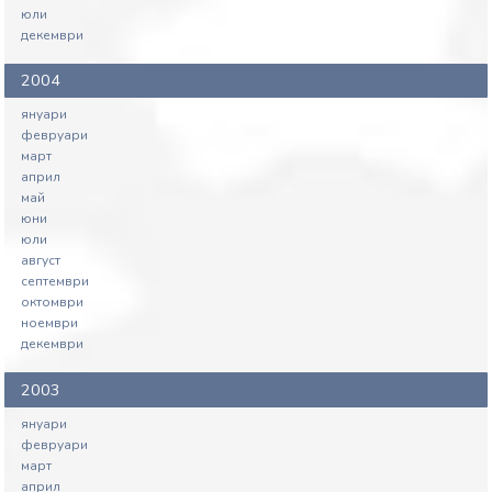
юли
декември
2004
януари
февруари
март
април
май
юни
юли
август
септември
октомври
ноември
декември
2003
януари
февруари
март
април