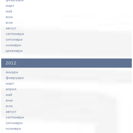
март
май
юни
юли
август
септември
октомври
ноември
декември
2012
януари
февруари
март
април
май
юни
юли
август
септември
октомври
ноември