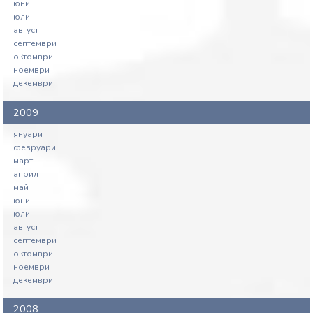
юни
юли
август
септември
октомври
ноември
декември
2009
януари
февруари
март
април
май
юни
юли
август
септември
октомври
ноември
декември
2008