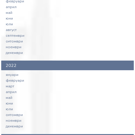
февруари
април
май
юни
юли
август
септември
октомври
ноември
декември
2022
януари
февруари
март
април
май
юни
юли
октомври
ноември
декември