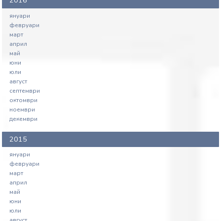
2016
януари
февруари
март
април
май
юни
юли
август
септември
октомври
ноември
декември
2015
януари
февруари
март
април
май
юни
юли
август