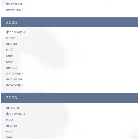
ноември
декември
2006
февруари
март
април
май
юни
юли
август
октомври
ноември
декември
2005
януари
февруари
март
април
май
юни