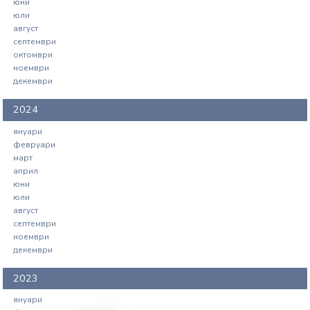
юни
Любен Иванов Иванов и група
юли
народни представители на 23.10.2025
август
г. (първо гласуване)
септември
октомври
ноември
декември
2024
януари
февруари
март
април
юни
юли
август
септември
ноември
декември
2023
януари