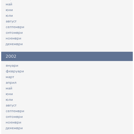
май
юни
юли
август
септември
октомври
ноември
декември
2002
януари
февруари
март
април
май
юни
юли
август
септември
октомври
ноември
декември