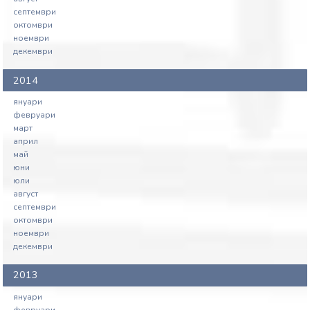
септември
октомври
ноември
декември
2014
януари
февруари
март
април
май
юни
юли
август
септември
октомври
ноември
декември
2013
януари
февруари