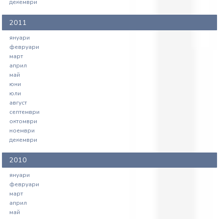
декември
2011
януари
февруари
март
април
май
юни
юли
август
септември
октомври
ноември
декември
2010
януари
февруари
март
април
май