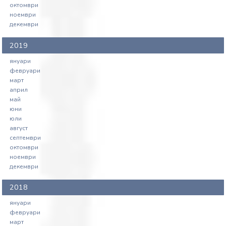
октомври
ноември
декември
2019
януари
февруари
март
април
май
юни
юли
август
септември
октомври
ноември
декември
2018
януари
февруари
март