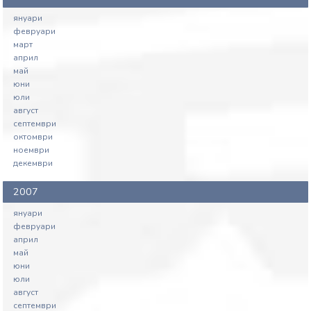
януари
февруари
март
април
май
юни
юли
август
септември
октомври
ноември
декември
2007
януари
февруари
април
май
юни
юли
август
септември