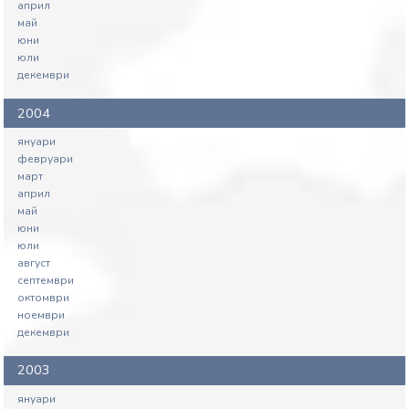
април
май
юни
юли
декември
2004
януари
февруари
март
април
май
юни
юли
август
септември
октомври
ноември
декември
2003
януари