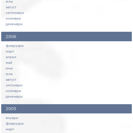
юли
август
септември
ноември
декември
2006
февруари
март
април
май
юни
юли
август
октомври
ноември
декември
2005
януари
февруари
март