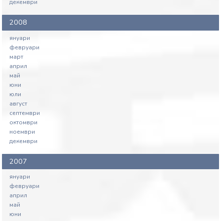
декември
2008
януари
февруари
март
април
май
юни
юли
август
септември
октомври
ноември
декември
2007
януари
февруари
април
май
юни