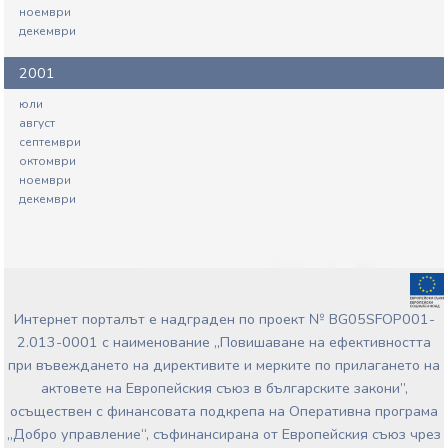
ноември
декември
2001
юли
август
септември
октомври
ноември
декември
Интернет порталът е надграден по проект № BG05SFOP001-
2.013-0001 с наименование „Повишаване на ефективността
при въвеждането на директивите и мерките по прилагането на
актовете на Европейския съюз в българските закони”,
осъществен с финансовата подкрепа на Оперативна програма
„Добро управление“, съфинансирана от Европейския съюз чрез