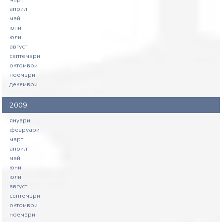
април
май
юни
юли
август
септември
октомври
ноември
декември
2009
януари
февруари
март
април
май
юни
юли
август
септември
октомври
ноември