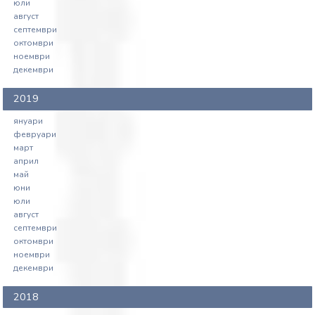
юли
август
септември
октомври
ноември
декември
2019
януари
февруари
март
април
май
юни
юли
август
септември
октомври
ноември
декември
2018