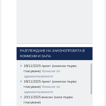
Документи:
51-554-04-382.pdf
Входящ номер: 51-554-04-
438
Дата: 24/11/2025
Вносители:
БОЖИДАР ПЛАМЕНОВ
БОЖАНОВ;
АЛЕКСАНДЪР
ДИМИТРОВ
РАЗГЛЕЖДАНЕ НА ЗАКОНОПРОЕКТА В
СИМИДЧИЕВ;
КОМИСИИ И ЗАЛА
ВАСИЛ ХРИСТОВ
ПАНДОВ;
Документи:
18/11/2025 приет (комисии първо
51-554-04-438.pdf
гласуване)
Комисия по
Входящ номер: 51-554-04-
здравеопазването
439
18/11/2025 приет (комисии първо
Дата: 24/11/2025
гласуване)
Комисия по
Вносители:
здравеопазването
ВАСИЛ ХРИСТОВ
20/11/2025 внесен (зала първо
ПАНДОВ;
гласуване)
Документи: