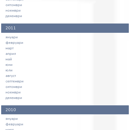
октомври
ноември
декември
2011
януари
февруари
март
април
май
юни
юли
август
септември
октомври
ноември
декември
2010
януари
февруари
март