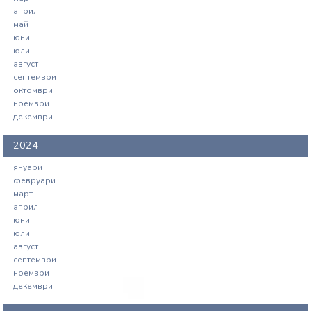
съвет (първо гласуване)
април
май
юни
юли
август
септември
октомври
ноември
декември
2024
януари
февруари
март
април
юни
юли
август
септември
ноември
декември