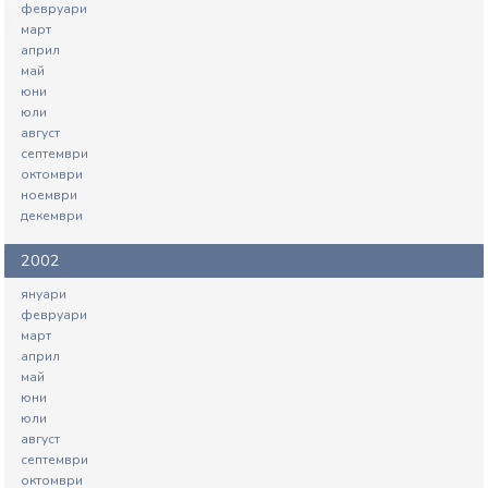
февруари
март
април
май
юни
юли
август
септември
октомври
ноември
декември
2002
януари
февруари
март
април
май
юни
юли
август
септември
октомври