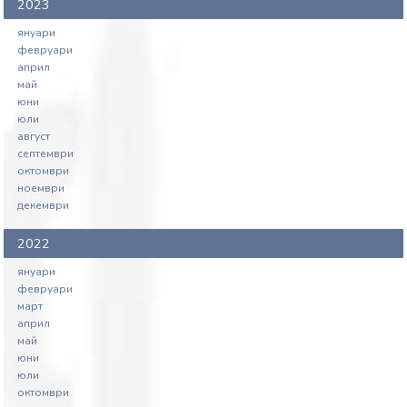
2023
януари
февруари
април
май
юни
юли
август
септември
октомври
ноември
декември
2022
януари
февруари
март
април
май
юни
юли
октомври