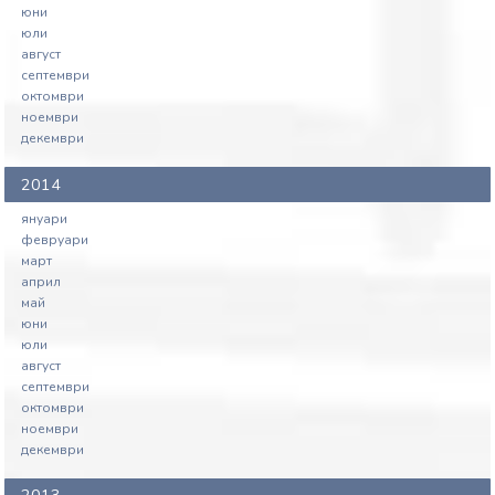
юни
юли
август
септември
октомври
ноември
декември
2014
януари
февруари
март
април
май
юни
юли
август
септември
октомври
ноември
декември