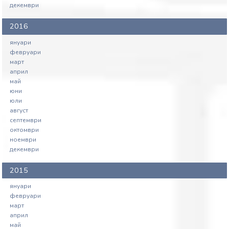
декември
2016
януари
февруари
март
април
май
юни
юли
август
септември
октомври
ноември
декември
2015
януари
февруари
март
април
май