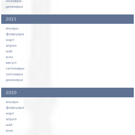
ноември
декември
2021
януари
февруари
март
април
май
юли
август
септември
октомври
декември
2020
януари
февруари
март
април
май
юни