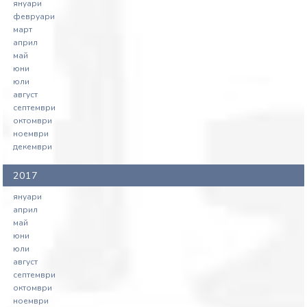
януари
февруари
март
април
май
юни
юли
август
септември
октомври
ноември
декември
2017
януари
април
май
юни
юли
август
септември
октомври
ноември