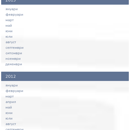
2013
януари
февруари
март
май
юни
юли
август
септември
октомври
ноември
декември
2012
януари
февруари
март
април
май
юни
юли
август
септември