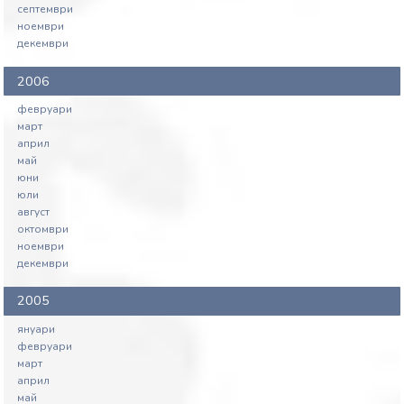
септември
ноември
декември
2006
февруари
март
април
май
юни
юли
август
октомври
ноември
декември
2005
януари
февруари
март
април
май