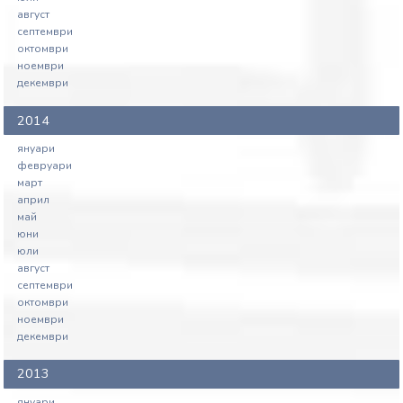
август
септември
октомври
ноември
декември
2014
януари
февруари
март
април
май
юни
юли
август
септември
октомври
ноември
декември
2013
януари