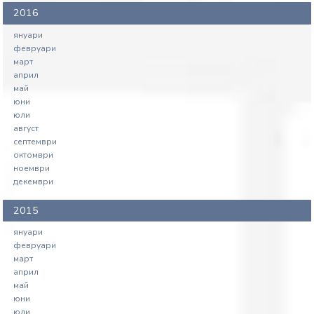
2016
януари
февруари
март
април
май
юни
юли
август
септември
октомври
ноември
декември
2015
януари
февруари
март
април
май
юни
юли