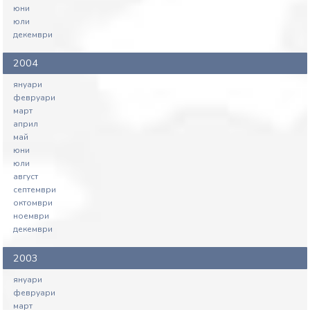
юни
юли
декември
2004
януари
февруари
март
април
май
юни
юли
август
септември
октомври
ноември
декември
2003
януари
февруари
март