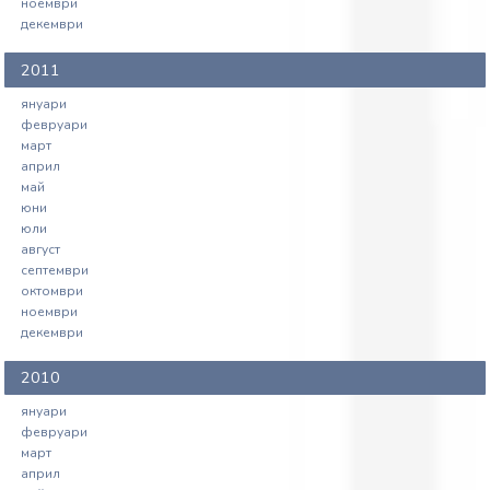
ноември
декември
2011
януари
февруари
март
април
май
юни
юли
август
септември
октомври
ноември
декември
2010
януари
февруари
март
април