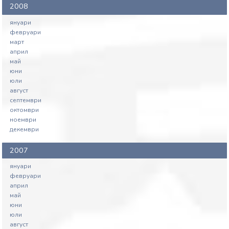
2008
януари
февруари
март
април
май
юни
юли
август
септември
октомври
ноември
декември
2007
януари
февруари
април
май
юни
юли
август