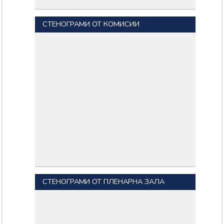
ДИМИТРОВ;
Документи:
СТЕНОГРАМИ ОТ КОМИСИИ
654-04-239.pdf
Входящ номер: 654-04-240
Дата: 27/07/2016
Вносители:
ГЕОРГИ АЛЕКСАНДРОВ
КОВАЧЕВ;
РУМЕН МАРИНОВ
ЙОНЧЕВ;
ЯВОР ИЛИЕВ ХАЙТОВ;
Документи:
654-04-240.pdf
Входящ номер: 654-04-244
Дата: 28/07/2016
Вносители:
АНТОНИ АНТОНИЕВ
ТРЕНЧЕВ;
СТЕНОГРАМИ ОТ ПЛЕНАРНА ЗАЛА
ДИМИТЪР АНДРЕЕВ
ДЕЛЧЕВ;
ДИМИТЪР ГРИГОРОВ
ШИШКОВ;
НАСТИМИР АНАНИЕВ