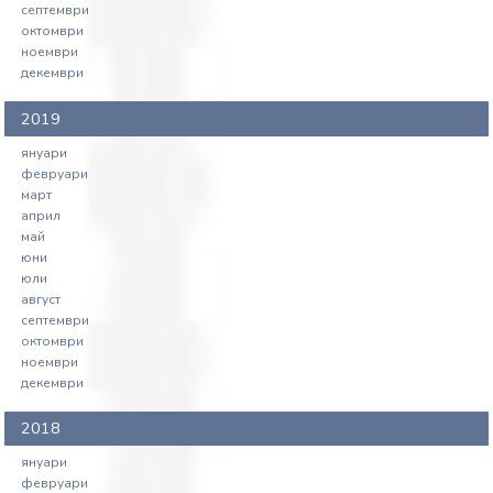
септември
октомври
ноември
декември
2019
януари
февруари
март
април
май
юни
юли
август
септември
октомври
ноември
декември
2018
януари
февруари