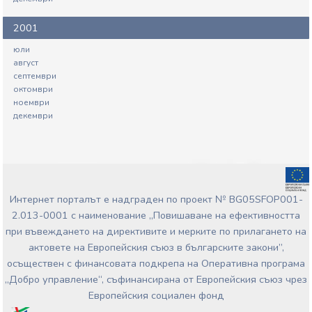
2001
юли
август
септември
октомври
ноември
декември
Интернет порталът е надграден по проект № BG05SFOP001-
2.013-0001 с наименование „Повишаване на ефективността
при въвеждането на директивите и мерките по прилагането на
актовете на Европейския съюз в българските закони”,
осъществен с финансовата подкрепа на Оперативна програма
„Добро управление“, съфинансирана от Европейския съюз чрез
Европейския социален фонд