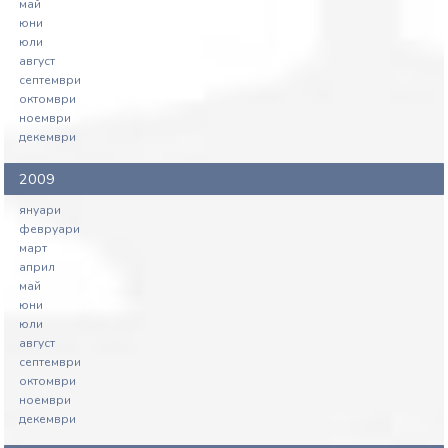
май
юни
юли
август
септември
октомври
ноември
декември
2009
януари
февруари
март
април
май
юни
юли
август
септември
октомври
ноември
декември