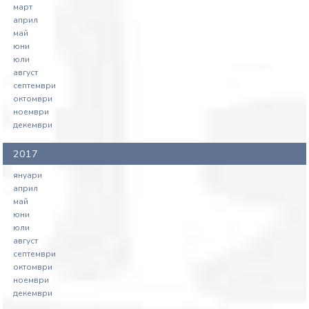
март
април
май
юни
юли
август
септември
октомври
ноември
декември
2017
януари
април
май
юни
юли
август
септември
октомври
ноември
декември