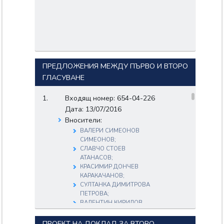
ПРЕДЛОЖЕНИЯ МЕЖДУ ПЪРВО И ВТОРО
ГЛАСУВАНЕ
Входящ номер: 654-04-226
Дата: 13/07/2016
Вносители:
ВАЛЕРИ СИМЕОНОВ
СИМЕОНОВ;
СЛАВЧО СТОЕВ
АТАНАСОВ;
КРАСИМИР ДОНЧЕВ
КАРАКАЧАНОВ;
СУЛТАНКА ДИМИТРОВА
ПЕТРОВА;
ВАЛЕНТИН КИРИЛОВ
КАСАБОВ;
ЮЛИАН КРЪСТЕВ
ПРОЕКТ НА ДОКЛАД ЗА ВТОРО