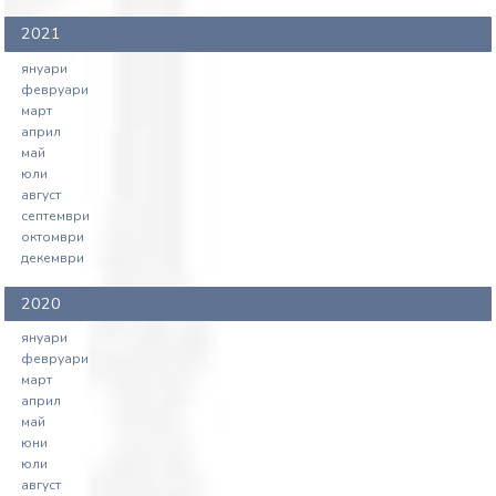
2021
януари
февруари
март
април
май
юли
август
септември
октомври
декември
2020
януари
февруари
март
април
май
юни
юли
август