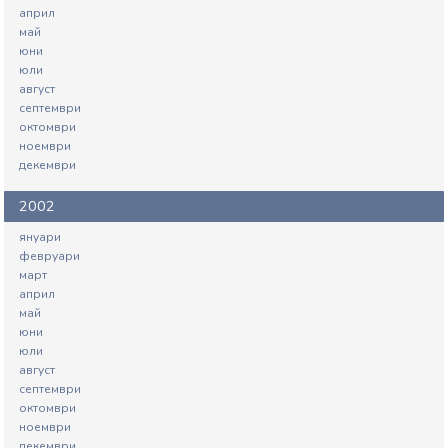
април
май
юни
юли
август
септември
октомври
ноември
декември
2002
януари
февруари
март
април
май
юни
юли
август
септември
октомври
ноември
декември