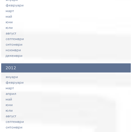
февруари
март
май
юни
юли
август
септември
октомври
ноември
декември
2012
януари
февруари
март
април
май
юни
юли
август
септември
октомври