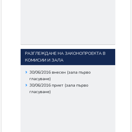
НИКИФОРОВ;
ИВАН СЛАВОВ
ИВАНОВ;
СВЕТОСЛАВ
ДИМИТРОВ
БЕЛЕМЕЗОВ;
ПЕТЪР ГЕОРГИЕВ
КАДИЕВ;
ИВАН ПЕНКОВ
ИВАНОВ;
РАЗГЛЕЖДАНЕ НА ЗАКОНОПРОЕКТА В
ИВАН КОСТАДИНОВ
КОМИСИИ И ЗАЛА
СТАНКОВ;
ГЕОРГИ НЕДКОВ
КЮЧУКОВ;
30/06/2016 внесен (зала първо
Документи:
гласуване)
654-04-235.pdf
30/06/2016 приет (зала първо
Входящ номер: 654-04-239
гласуване)
Дата: 27/07/2016
Вносители:
ПЕТЪР ВЛАДИСЛАВОВ
СЛАВОВ;
МЕТОДИ БОРИСОВ
АНДРЕЕВ;
МАРТИН ДИМИТРОВ