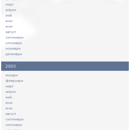
март
април
май
юни
юли
август
септември
октомври
ноември
декември
2003
януари
февруари
март
април
май
юни
юли
август
септември
октомври