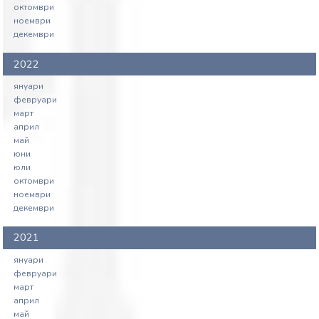
октомври
ноември
декември
2022
януари
февруари
март
април
май
юни
юли
октомври
ноември
декември
2021
януари
февруари
март
април
май