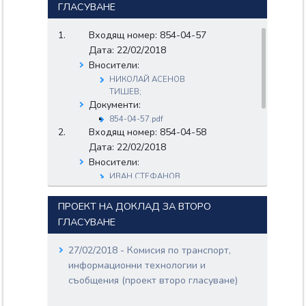
ГЛАСУВАНЕ
Входящ номер: 854-04-57
Дата: 22/02/2018
Вносители:
НИКОЛАЙ АСЕНОВ
ТИШЕВ;
Документи:
854-04-57.pdf
Входящ номер: 854-04-58
Дата: 22/02/2018
Вносители:
ИВАН СТЕФАНОВ
ВЪЛКОВ;
ПАВЕЛ АЛЕКСЕЕВ
ПРОЕКТ НА ДОКЛАД ЗА ВТОРО
ХРИСТОВ;
ГЛАСУВАНЕ
РАДОСТИН
РАДОСЛАВОВ ТАНЕВ;
27/02/2018 - Комисия по транспорт,
СТАНИСЛАВ СТОЯНОВ
ИВАНОВ;
информационни технологии и
Документи:
съобщения (проект второ гласуване)
854-04-58.pdf