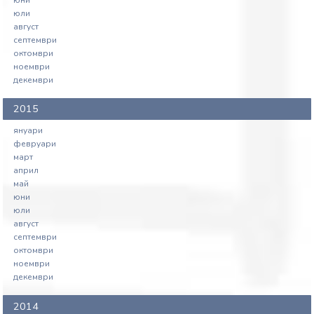
юли
август
септември
октомври
ноември
декември
2015
януари
февруари
март
април
май
юни
юли
август
септември
октомври
ноември
декември
2014