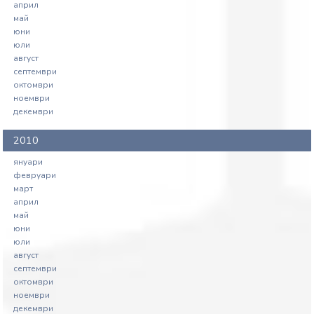
април
май
юни
юли
август
септември
октомври
ноември
декември
2010
януари
февруари
март
април
май
юни
юли
август
септември
октомври
ноември
декември