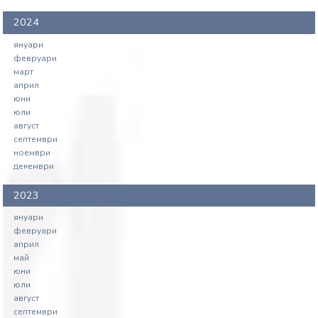
2024
януари
февруари
март
април
юни
юли
август
септември
ноември
декември
2023
януари
февруари
април
май
юни
юли
август
септември