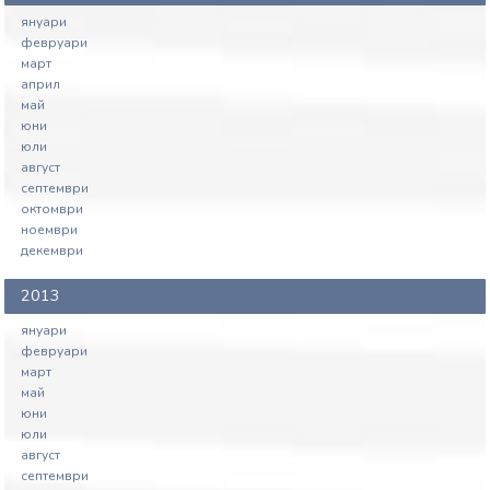
януари
февруари
март
април
май
юни
юли
август
септември
октомври
ноември
декември
2013
януари
февруари
март
май
юни
юли
август
септември