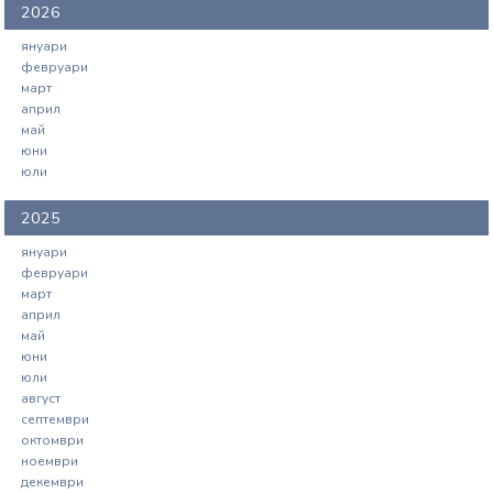
2026
януари
февруари
март
април
май
юни
юли
2025
януари
февруари
март
април
май
юни
юли
август
септември
октомври
ноември
декември