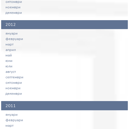
октомври
ноември
декември
2012
януари
февруари
март
април
май
юни
юли
август
септември
октомври
ноември
декември
2011
януари
февруари
март