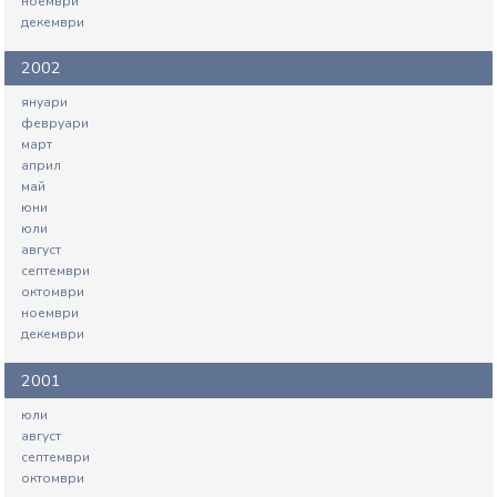
ноември
декември
2002
януари
февруари
март
април
май
юни
юли
август
септември
октомври
ноември
декември
2001
юли
август
септември
октомври