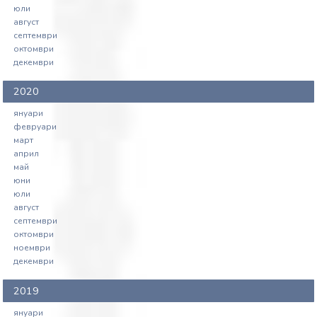
юли
август
септември
октомври
декември
2020
януари
февруари
март
април
май
юни
юли
август
септември
октомври
ноември
декември
2019
януари