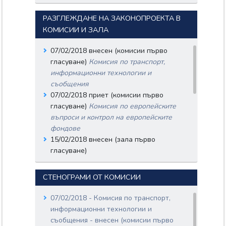
РАЗГЛЕЖДАНЕ НА ЗАКОНОПРОЕКТА В
КОМИСИИ И ЗАЛА
07/02/2018 внесен (комисии първо
гласуване)
Комисия по транспорт,
информационни технологии и
съобщения
07/02/2018 приет (комисии първо
гласуване)
Комисия по европейските
въпроси и контрол на европейските
фондове
15/02/2018 внесен (зала първо
гласуване)
15/02/2018 приет (зала първо
гласуване)
СТЕНОГРАМИ ОТ КОМИСИИ
28/02/2018 внесен (комисии второ
гласуване)
Комисия по транспорт,
07/02/2018 - Комисия по транспорт,
информационни технологии и
информационни технологии и
съобщения
съобщения - внесен (комисии първо