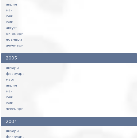
април
май
юни
юли
август
октомври
ноември
декември
2005
януари
февруари
март
април
май
юни
юли
декември
2004
януари
февруари