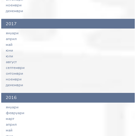
ноември
декември
2017
януари
април
май
юни
юли
август
септември
октомври
ноември
декември
2016
януари
февруари
март
април
май
юни