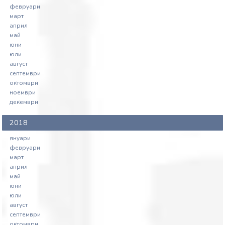
февруари
март
април
май
юни
юли
август
септември
октомври
ноември
декември
2018
януари
февруари
март
април
май
юни
юли
август
септември
октомври