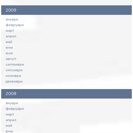
2009
януари
февруари
март
април
май
юни
юли
август
септември
октомври
ноември
декември
2008
януари
февруари
март
април
май
юни