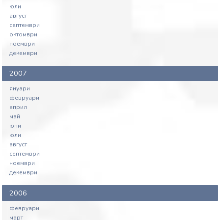
юли
август
септември
октомври
ноември
декември
2007
януари
февруари
април
май
юни
юли
август
септември
ноември
декември
2006
февруари
март