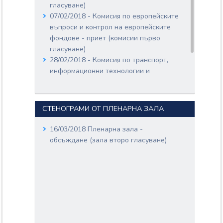
16/03/2018 внесен (зала второ
гласуване)
гласуване)
07/02/2018 - Комисия по европейските
16/03/2018 обсъждане (зала второ
въпроси и контрол на европейските
гласуване)
Пленарно заседание
фондове - приет (комисии първо
16/03/2018 приет (зала второ
гласуване)
гласуване)
28/02/2018 - Комисия по транспорт,
информационни технологии и
съобщения - внесен (комисии второ
гласуване)
СТЕНОГРАМИ ОТ ПЛЕНАРНА ЗАЛА
16/03/2018 Пленарна зала -
обсъждане (зала второ гласуване)