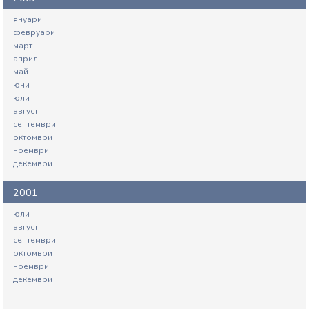
януари
февруари
март
април
май
юни
юли
август
септември
октомври
ноември
декември
2001
юли
август
септември
октомври
ноември
декември