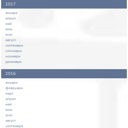
2017
януари
април
май
юни
юли
август
септември
октомври
ноември
декември
2016
януари
февруари
март
април
май
юни
юли
август
септември