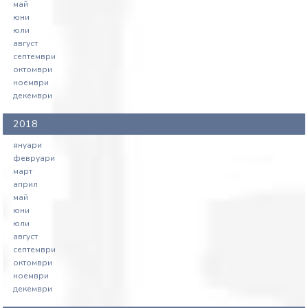
май
юни
юли
август
септември
октомври
ноември
декември
2018
януари
февруари
март
април
май
юни
юли
август
септември
октомври
ноември
декември