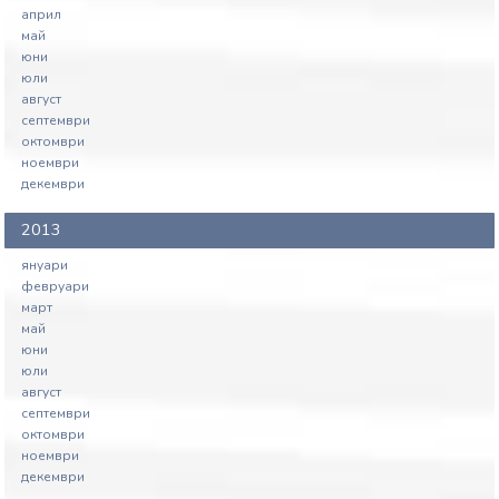
април
май
юни
юли
август
септември
октомври
ноември
декември
2013
януари
февруари
март
май
юни
юли
август
септември
октомври
ноември
декември