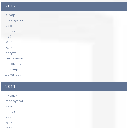
2012
януари
февруари
март
април
май
юни
юли
август
септември
октомври
ноември
декември
2011
януари
февруари
март
април
май
юни
юли