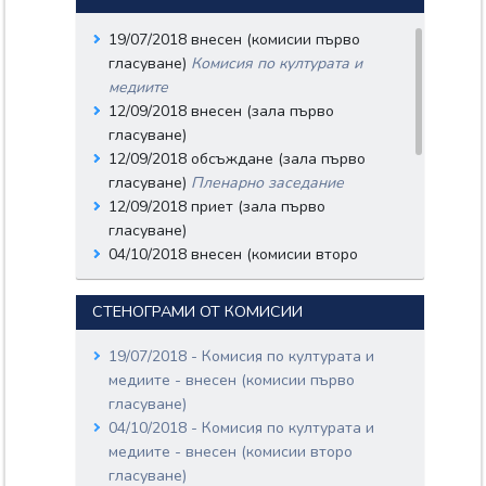
19/07/2018 внесен (комисии първо
гласуване)
Комисия по културата и
медиите
12/09/2018 внесен (зала първо
гласуване)
12/09/2018 обсъждане (зала първо
гласуване)
Пленарно заседание
12/09/2018 приет (зала първо
гласуване)
04/10/2018 внесен (комисии второ
гласуване)
Комисия по културата и
медиите
СТЕНОГРАМИ ОТ КОМИСИИ
11/10/2018 внесен (зала второ
гласуване)
19/07/2018 - Комисия по културата и
11/10/2018 обсъждане (зала второ
медиите - внесен (комисии първо
гласуване)
Пленарно заседание
гласуване)
11/10/2018 приет (зала второ
04/10/2018 - Комисия по културата и
гласуване)
медиите - внесен (комисии второ
гласуване)