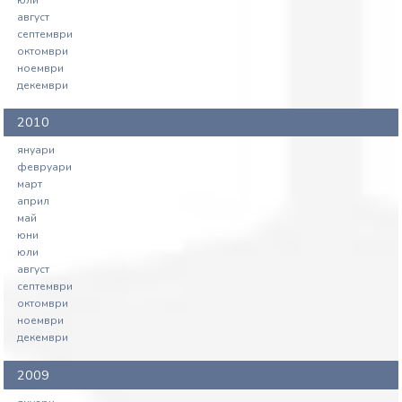
август
септември
октомври
ноември
декември
2010
януари
февруари
март
април
май
юни
юли
август
септември
октомври
ноември
декември
2009