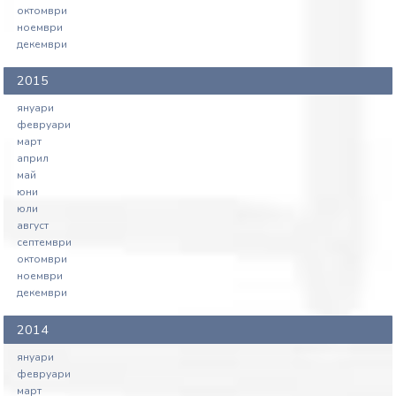
октомври
ноември
декември
2015
януари
февруари
март
април
май
юни
юли
август
септември
октомври
ноември
декември
2014
януари
февруари
март