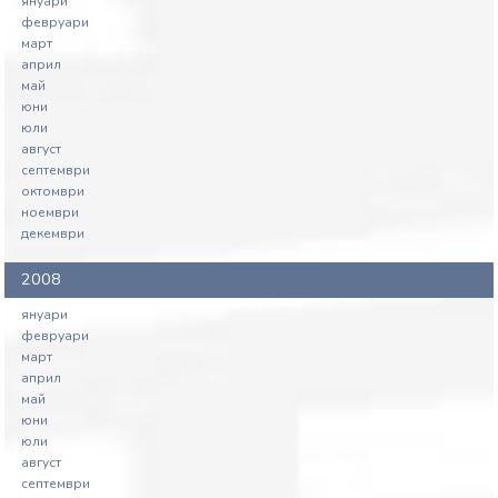
януари
февруари
март
април
май
юни
юли
август
септември
октомври
ноември
декември
2008
януари
февруари
март
април
май
юни
юли
август
септември