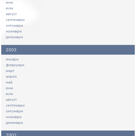
юни
юли
август
септември
октомври
ноември
декември
2003
януари
февруари
март
април
май
юни
юли
август
септември
октомври
ноември
декември
2002