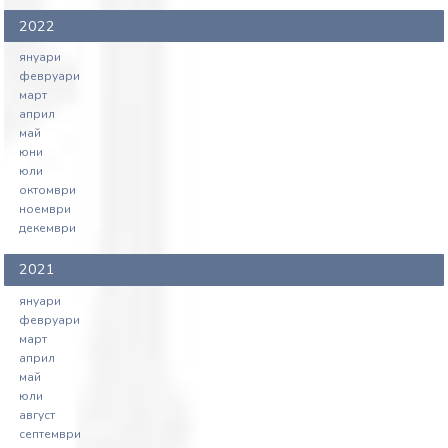
2022
януари
февруари
март
април
май
юни
юли
октомври
ноември
декември
2021
януари
февруари
март
април
май
юли
август
септември