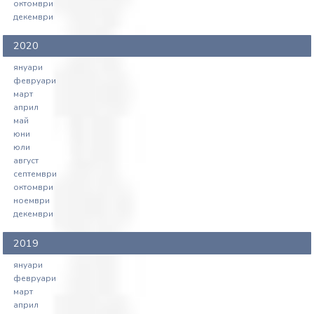
октомври
декември
2020
януари
февруари
март
април
май
юни
юли
август
септември
октомври
ноември
декември
2019
януари
февруари
март
април