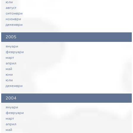
юли
август
октомври
ноември
декември
2005
януари
февруари
март
април
май
юни
юли
декември
2004
януари
февруари
март
април
май