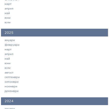
март
април
май
юни
юли
2025
януари
февруари
март
април
май
юни
юли
август
септември
октомври
ноември
декември
2024
януари