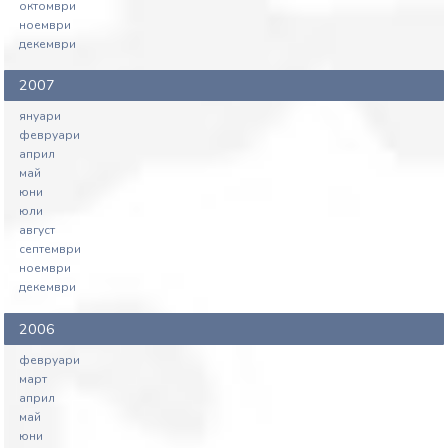
октомври
ноември
декември
2007
януари
февруари
април
май
юни
юли
август
септември
ноември
декември
2006
февруари
март
април
май
юни