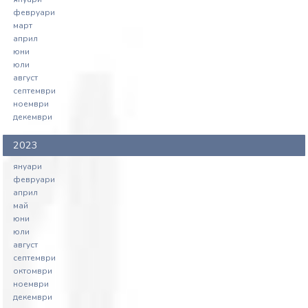
февруари
март
април
юни
юли
август
септември
ноември
декември
2023
януари
февруари
април
май
юни
юли
август
септември
октомври
ноември
декември