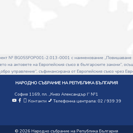
роект № BG05SFOP001-2.013-0001 с наименование „Повишаване 
ето на актовете на Европейския съюз в българските закони”, ос
обро управление“, съфинансирана от Европейския съюз чрез Ев
НАРОДНО СЪБРАНИЕ НА РЕПУБЛИКА БЪЛГАРИЯ
София 1169, пл. „Княз Александър I“ №1
Контакти
Телефонна централа: 02 / 939 39
© 2026 Народно събрание на Република България