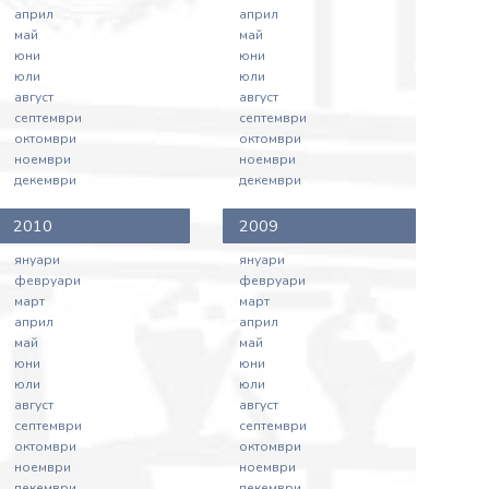
април
април
май
май
юни
юни
юли
юли
август
август
септември
септември
октомври
октомври
ноември
ноември
декември
декември
2010
2009
януари
януари
февруари
февруари
март
март
април
април
май
май
юни
юни
юли
юли
август
август
септември
септември
октомври
октомври
ноември
ноември
декември
декември