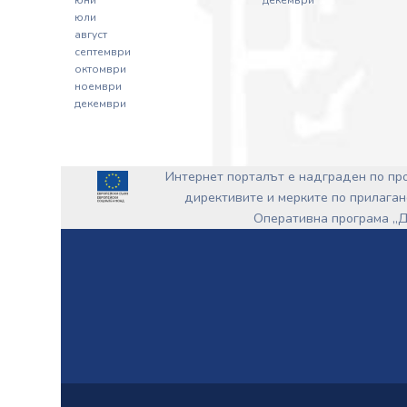
юни
декември
юли
август
септември
октомври
ноември
декември
Интернет порталът е надграден по п
директивите и мерките по прилаган
Оперативна програма „Д