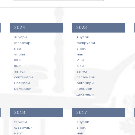
2024
2023
януари
януари
февруари
февруари
март
април
април
май
юни
юни
юли
юли
август
август
септември
септември
ноември
октомври
декември
ноември
декември
2018
2017
януари
януари
февруари
април
март
май