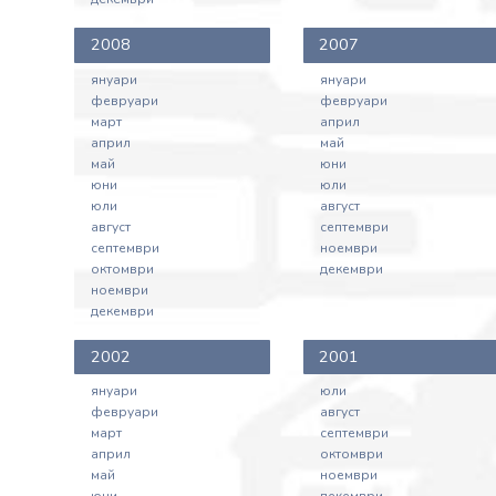
2008
2007
януари
януари
февруари
февруари
март
април
април
май
май
юни
юни
юли
юли
август
август
септември
септември
ноември
октомври
декември
ноември
декември
2002
2001
януари
юли
февруари
август
март
септември
април
октомври
май
ноември