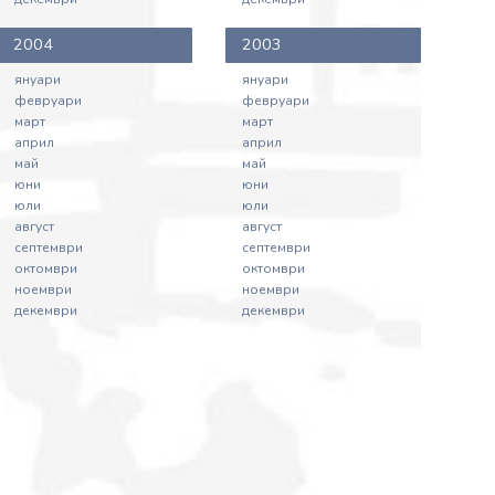
2004
2003
януари
януари
февруари
февруари
март
март
април
април
май
май
юни
юни
юли
юли
август
август
септември
септември
октомври
октомври
ноември
ноември
декември
декември