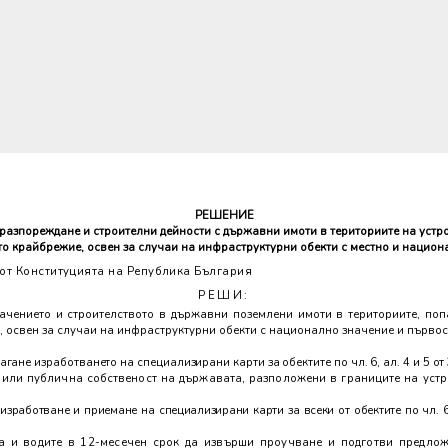
РЕШЕНИЕ
разпореждане и строителни дейности с държавни имоти в териториите на устрой
о крайбрежие, освен за случаи на инфраструктурни обекти с местно и национ
 от Конституцията на Република България
РЕШИ:
чението и строителството в държавни поземлени имоти в териториите, попа
, освен за случаи на инфраструктурни обекти с национално значение и първо
гане изработването на специализирани карти за обектите по чл. 6, ал. 4 и 5 
а или публична собственост на държавата, разположени в границите на устро
 изработване и приемане на специализирани карти за всеки от обектите по чл. 6
а и водите в 12-месечен срок да извърши проучване и подготви предло