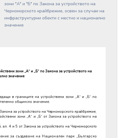
зони "А" и "Б" по Закона за устройството на
Черноморското крайбрежие, освен за случаи на
инфраструктурни обекти с местно и национално
значение
ствени зони „А“ и „Б“ по Закона за устройството на
ално значение
дащи в границите на устройствени зони „А“ и „Б“ по
степенно общинско значение.
от Закона за устройството на Черноморското крайбрежие;
йствени зони „А“ и „Б“ от Закона за устройството на
, ал. 4 и 5 от Закона за устройството на Черноморското
жение за създаване на Национален парк „Българско