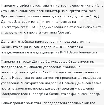
Народното събрание изслуша министъра на енергетиката Жечо
Станков, бившия служебен министър на енергетиката Росен
Христов, бившия изпълнителен директор на „Булгаргаз“ ЕАД
Деница Златева и изпълнителния директор на
„Булгартрансгаз“ ЕАД Владимир Малинов относно сключените
споразумения с турската компания "Боташ".
Депутатите избраха трима заместник-председатели на
Комисията по финансов надзор (КФН). Вносител на
предложенията е председателят на КФН Васил Големански.
Парламентът реши Деница Величкова да бъде заместник-
председател, ръководещ управление "Надзор на
инвестиционната дейност" на Комисията за финансов надзор,
Диана Йорданова остава заместник-председател, ръководещ
управление "Осигурителен надзор", а Пламен Данаилов заема
поста на заместник-председател, ръководещ управление
"Застрахователен надзор" на Комисията за финансов надзор.
Новоизбраните заместник-председатели положиха клетва