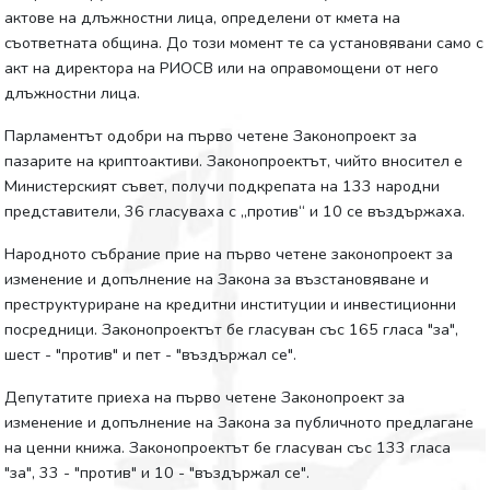
актове на длъжностни лица, определени от кмета на
съответната община. До този момент те са установявани само с
акт на директора на РИОСВ или на оправомощени от него
длъжностни лица.
Парламентът одобри на първо четене Законопроект за
пазарите на криптоактиви. Законопроектът, чийто вносител е
Министерският съвет, получи подкрепата на 133 народни
представители, 36 гласуваха с „против“ и 10 се въздържаха.
Народното събрание прие на първо четене законопроект за
изменение и допълнение на Закона за възстановяване и
преструктуриране на кредитни институции и инвестиционни
посредници. Законопроектът бе гласуван със 165 гласа "за",
шест - "против" и пет - "въздържал се".
Депутатите приеха на първо четене Законопроект за
изменение и допълнение на Закона за публичното предлагане
на ценни книжа. Законопроектът бе гласуван със 133 гласа
"за", 33 - "против" и 10 - "въздържал се".