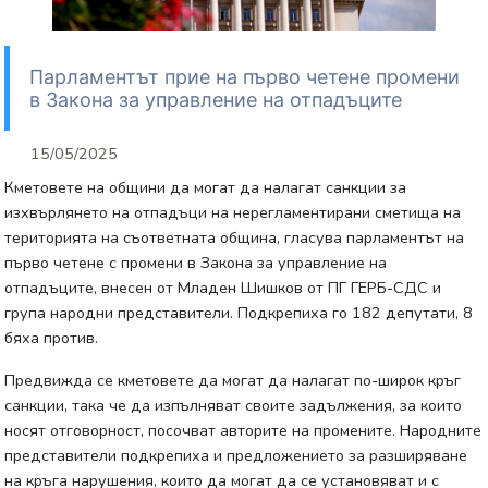
Парламентът прие на първо четене промени
в Закона за управление на отпадъците
15/05/2025
Кметовете на общини да могат да налагат санкции за
изхвърлянето на отпадъци на нерегламентирани сметища на
територията на съответната община, гласува парламентът на
първо четене с промени в Закона за управление на
отпадъците, внесен от Младен Шишков от ПГ ГЕРБ-СДС и
група народни представители. Подкрепиха го 182 депутати, 8
бяха против.
Предвижда се кметовете да могат да налагат по-широк кръг
санкции, така че да изпълняват своите задължения, за които
носят отговорност, посочват авторите на промените. Народните
представители подкрепиха и предложението за разширяване
на кръга нарушения, които да могат да се установяват и с