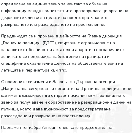
определена за единно звено за контакт за обмен на
информация между компетентните правоприлагащи органи на
държавите членки за целите на предотвратяването,
разкриването или разследването на престъпления.
Предвиждат се и промени в дейността на Главна дирекция
„Гранична полиция“ (ГДГП), свързани с ограничаване на
заплахите от безпилотни летателни апарати в пограничните
зони, като се предвижда наблюдение на границата и
специфична охранителна дейност на обществените зони на
летищата и периметъра към тях.
С промените се изменя и Законът за Държавна агенция
„Национална сигурност“ и органите на „Гранична полиция“ вече
ще имат възможност да отправят искания към Националното
звено за получаване и обработване на резервационни данни на
пътници, което дава възможност за предотвратяване,
разследване и разкриване на престъпления.
Парламентът избра Антоан Гечев като председател на