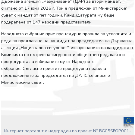
Държавна агенция „Разузнаване“ (ДАР) за втори мандат,
считано от 17 юни 2026 г. Той е предложен от Министерския
съвет с мандат от пет години. Кандидатурата му беше
подкрепена от 147 народни представители.
Народното събрание прие процедурни правила за условията и
реда за предлагане на кандидат за председател на Държавна
агенция „Национална сигурност“, изслушването на кандидата в
Комисията по вътрешна сигурност и обществен ред, както и
процедурата за избирането му от Народното
събрание. Съгласно приетите процедурни правила
предложението за председател на ДАНС се внася от
Министерския съвет.
Интернет порталът е надграден по проект № BG05SFOP001-