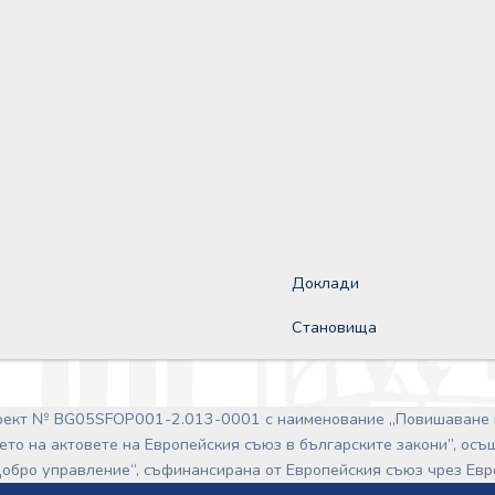
Доклади
Становища
роект № BG05SFOP001-2.013-0001 с наименование „Повишаване 
ето на актовете на Европейския съюз в българските закони”, ос
обро управление“, съфинансирана от Европейския съюз чрез Ев