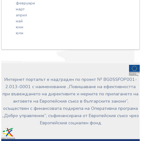
февруари
март
април
май
юни
юли
Интернет порталът е надграден по проект № BG05SFOP001-
2.013-0001 с наименование „Повишаване на ефективността
при въвеждането на директивите и мерките по прилагането на
актовете на Европейския съюз в българските закони”,
осъществен с финансовата подкрепа на Оперативна програма
„Добро управление“, съфинансирана от Европейския съюз чрез
Европейския социален фонд