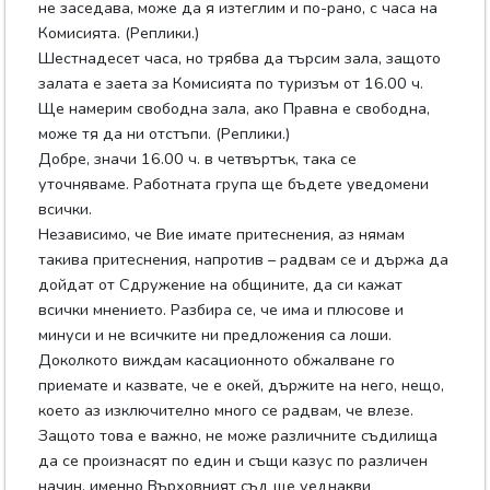
не заседава, може да я изтеглим и по-рано, с часа на
Комисията. (Реплики.)
Шестнадесет часа, но трябва да търсим зала, защото
залата е заета за Комисията по туризъм от 16.00 ч.
Ще намерим свободна зала, ако Правна е свободна,
може тя да ни отстъпи. (Реплики.)
Добре, значи 16.00 ч. в четвъртък, така се
уточняваме. Работната група ще бъдете уведомени
всички.
Независимо, че Вие имате притеснения, аз нямам
такива притеснения, напротив – радвам се и държа да
дойдат от Сдружение на общините, да си кажат
всички мнението. Разбира се, че има и плюсове и
минуси и не всичките ни предложения са лоши.
Доколкото виждам касационното обжалване го
приемате и казвате, че е окей, държите на него, нещо,
което аз изключително много се радвам, че влезе.
Защото това е важно, не може различните съдилища
да се произнасят по един и същи казус по различен
начин, именно Върховният съд ще уеднакви