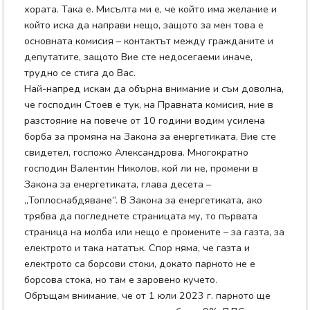
хората. Така е. Мисълта ми е, че който има желание и
който иска да направи нещо, защото за мен това е
основната комисия – контактът между гражданите и
депутатите, защото Вие сте недосегаеми иначе,
трудно се стига до Вас.
Най-напред искам да обърна внимание и съм доволна,
че господин Стоев е тук, на Правната комисия, ние в
разстояние на повече от 10 години водим усилена
борба за промяна на Закона за енергетиката, Вие сте
свидетел, госпожо Александрова. Многократно
господин Валентин Николов, кой ли не, промени в
Закона за енергетиката, глава десета –
„Топлоснабдяване“. В Закона за енергетиката, ако
трябва да погледнете страницата му, то първата
страница на молба или нещо е промените – за газта, за
електрото и така нататък. Спор няма, че газта и
електрото са борсови стоки, докато парното не е
борсова стока, но там е заровено кучето.
Обръщам внимание, че от 1 юли 2023 г. парното ще