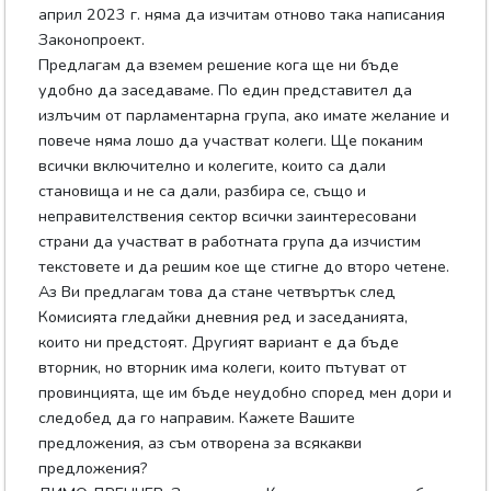
април 2023 г. няма да изчитам отново така написания
Законопроект.
Предлагам да вземем решение кога ще ни бъде
удобно да заседаваме. По един представител да
излъчим от парламентарна група, ако имате желание и
повече няма лошо да участват колеги. Ще поканим
всички включително и колегите, които са дали
становища и не са дали, разбира се, също и
неправителствения сектор всички заинтересовани
страни да участват в работната група да изчистим
текстовете и да решим кое ще стигне до второ четене.
Аз Ви предлагам това да стане четвъртък след
Комисията гледайки дневния ред и заседанията,
които ни предстоят. Другият вариант е да бъде
вторник, но вторник има колеги, които пътуват от
провинцията, ще им бъде неудобно според мен дори и
следобед да го направим. Кажете Вашите
предложения, аз съм отворена за всякакви
предложения?