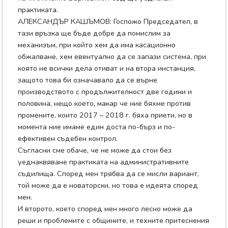
практиката.
АЛЕКСАНДЪР КАШЪМОВ: Госпожо Председател, в
тази връзка ще бъде добре да помислим за
механизъм, при който хем да има касационно
обжалване, хем евентуално да се запази система, при
която не всички дела отиват и на втора инстанция,
защото това би означавало да се върне
производството с продължителност две години и
половина, нещо което, макар че ние бяхме против
промените, които 2017 – 2018 г. бяха приети, но в
момента ние имаме един доста по-бърз и по-
ефективен съдебен контрол.
Съгласни сме обаче, че не може да стои без
уеднаквяване практиката на административните
съдилища. Според мен трябва да се мисли вариант,
той може да е новаторски, но това е идеята според
мен.
И второто, което според мен много лесно може да
реши и проблемите с общините, и техните притеснения