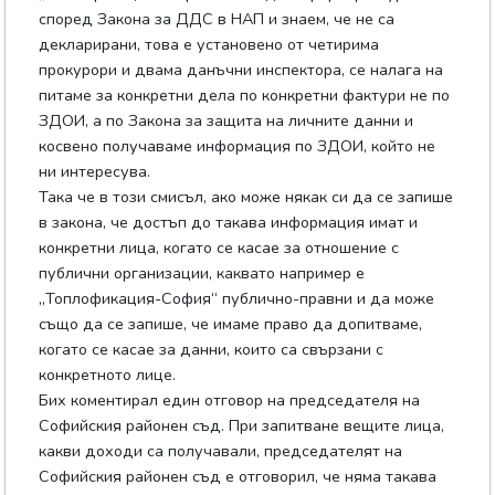
според Закона за ДДС в НАП и знаем, че не са
декларирани, това е установено от четирима
прокурори и двама данъчни инспектора, се налага на
питаме за конкретни дела по конкретни фактури не по
ЗДОИ, а по Закона за защита на личните данни и
косвено получаваме информация по ЗДОИ, който не
ни интересува.
Така че в този смисъл, ако може някак си да се запише
в закона, че достъп до такава информация имат и
конкретни лица, когато се касае за отношение с
публични организации, каквато например е
„Топлофикация-София“ публично-правни и да може
също да се запише, че имаме право да допитваме,
когато се касае за данни, които са свързани с
конкретното лице.
Бих коментирал един отговор на председателя на
Софийския районен съд. При запитване вещите лица,
какви доходи са получавали, председателят на
Софийския районен съд е отговорил, че няма такава