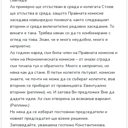
съвпада.
Аз примерно ще отсъствам в сряда и колегата Стоев
ще отсъства в сряда, защото Правната комисия
заседава извънредно понякога, както следващият
вторник и сряда включително редовно заседание. То
винаги е така. Трябва някак си да го комбинираме с
оглед на това. Знам, че е много неудобно, много е
неприятно.
Аз години наред съм била член на Правната комисия и
член на Икономическата комисия – от онази сграда
съм тичала тук и обратното. Много е неприятно, но
няма как да стане. В петък колегите пътуват, комисии
знаете, че почти не може да се съберат колегите, във
вторник се прибират от провинцията. Евентуално
вторник (реплики), но. И затова Ви предложих Вие да
дадете идея. Аз съм отворена за всякакъв вариант.
(Реплики.)
Но нека да се изберат постоянни председатели и
новият председател ще вземе решение.
Заповядайте, уважаема госпожо Константинова.