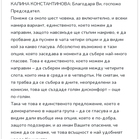
КАЛИНА КОНСТАНТИНОВА: Благодаря Ви, госпожо
Председател.
Понеже са около шест човека, аз включително, и всеки
намира вариант, единственото, което можем да
направим, защото навсякъде ще стъпим накриво, е да
пробваме да пуснем в чата четири опции и да видим
кой за какво гласува. Абсолютно възможно е тази
опция, която заседава в момента да събере най-много
гласове. Това е единственото, което можем да
направим – да съберем информация между четирите
слота, които има в сряда и в четвъртък. Не смятам, че
тя трябва да се събира в дните, неопределени за
комисии, това ще създаде голям дискомфорт – още
по-голям.
Така че това е единственото предложение, което е
демократично в нашата група – да се гласува и да
видим дали въобще има опция, която е по-добра,
защото подозирам, и аз имам Вашите опасения, че
може да се окаже, че това всъщност е най удобният