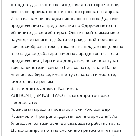
отпаднат, да не стигнат до доклад на второ четене,
ако не се приемат съответно и не срещнат подкрепа.
И пак казвам не виждам нищо лошо в това. Да, тези
предложения са предложения на Сдружението на
общините да се дебатират. Опитът, който имам ме е
научил, че винаги в дебата се ражда най-полезния
законосъобразен текст, така че не виждам нищо лошо
в това да се дебатират именно заради това са тези
предложения. Дори и да допуснем, че съществуват
такива хипотези, каквито Вие казахте, това е Ваше
мнение, разбира се, именно тук е залата и мястото,
където ще ги решим.
Заповядайте, адвокат Кашъмов.
АЛЕКСАНДЪР КАШЪМОВ: Благодаря, госпожо
Председател.
Уважаеми народни представители, Александър
Кашъмов от Програма „Достъп до информация“. Аз
благодаря за тази воля да създадете работна група.
Да кажа директно, ние сме силно притеснени от тези