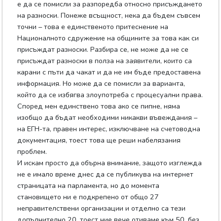
е да се помисли за разпоредба относно присъждането
на разноски. Понеже всъщност, нека да бъдем съвсем
точни – това е единственото притеснение на
Националното сдружение на общините за това как си
присъждат разноски. Разбира се, не може да не се
присъждат разноски в полза на заявители, които са
карани с пъти да чакат и да не им бъде предоставена
информация. Но може да се помисли за варианта,
който да се избягва злоупотреба с процесуални права.
Според мен единствено това ако се пипне, няма
изобщо да бъдат необходими никакви въвеждания –
на ЕГН-та, правен интерес, изключване на счетоводна
документация, тоест това ще реши набелязания
проблем.
И искам просто да обърна внимание, защото изглежда
не е имало време днес да се публикува на интернет
страницата на парламента, но до момента
становището ни е подкрепено от общо 27
неправителствени организации и отделно са тези
допълнително 20, тоест ние вече отиваме към 50, без