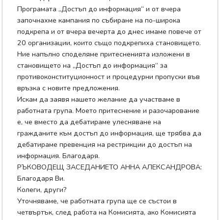
Програмата „Достъп до информация“ и от вчера
започнахме кампания по събиране на по-широка
подкрепа и от вчера вечерта до днес имаме повече от
20 организации, които също подкрепиха становището.
Ние напълно споделяме притесненията изложени в
становището на „Достъп до информация“ за
противоконституционност и процедурни пропуски във
връзка с новите предложения.
Искам да заявя нашето желание да участваме в
работната група. Моето притеснение и разочарование
е, че вместо да дебатираме улесняване на
гражданите към достъп до информация, ще трябва да
дебатираме превенция на рестрикции до достъп на
информация. Благодаря.
РЪКОВОДЕЩ ЗАСЕДАНИЕТО АННА АЛЕКСАНДРОВА:
Благодаря Ви.
Колеги, други?
Уточняваме, че работната група ще се състои в
четвъртък, след работа на Комисията, ако Комисията