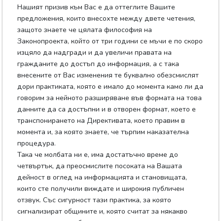
Нашият призив към Вас е да оттеглите Вашите
предложения, които внесохте между двете четения,
защото знаете че цялата философия на
Законопроекта, който от три години се мъчи е по скоро
изцяло да надгради и да увеличи правата на
гражданите до достъп до информация, а с така
внесените от Вас изменения те буквално обезсмислят
дори практиката, която е имало до момента камо ли да
говорим за нейното разширяване във формата на това
данните да са достъпни и в отворен формат, което е
транспонирането на Директивата, което правим в
момента и, за която знаете, че търпим наказателна
процедура.
Така че молбата ни е, има достатъчно време до
четвъртък, да преосмислите посоката на Вашата
дейност в оглед на информацията и становищата,
които сте получили виждате и широкия публичен
отзвук. Със сигурност тази практика, за която
сигнализират общините и, която считат за някакво