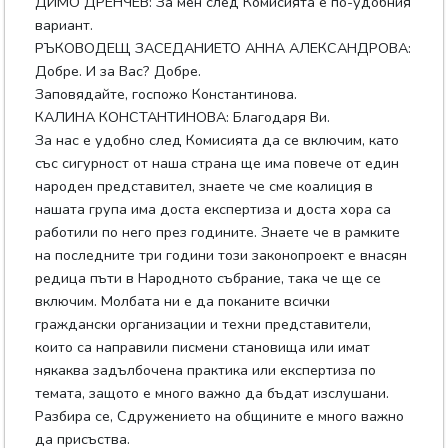
ДИМО ДРЕНЧЕВ: За мен след Комисията е по-удобния
вариант.
РЪКОВОДЕЩ ЗАСЕДАНИЕТО АННА АЛЕКСАНДРОВА:
Добре. И за Вас? Добре.
Заповядайте, госпожо Константинова.
КАЛИНА КОНСТАНТИНОВА: Благодаря Ви.
За нас е удобно след Комисията да се включим, като
със сигурност от наша страна ще има повече от един
народен представител, знаете че сме коалиция в
нашата група има доста експертиза и доста хора са
работили по него през годините. Знаете че в рамките
на последните три години този законопроект е внасян
редица пъти в Народното събрание, така че ще се
включим. Молбата ни е да поканите всички
граждански организации и техни представители,
които са направили писмени становища или имат
някаква задълбочена практика или експертиза по
темата, защото е много важно да бъдат изслушани.
Разбира се, Сдружението на общините е много важно
да присъства.