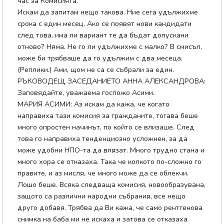
час за Комисията.
Искам да запитам нещо такова. Ние сега удължихме
срока с един месец. Ако се появят нови кандидати
след това, има ли вариант те да бъдат допускани
отново? Няма. Не го ли удължихме с малко? В смисъл,
може би трябваше да го удължим с два месеца.
(Реплики.) Ами, щом не са се събрали за един.
РЪКОВОДЕЩ ЗАСЕДАНИЕТО АННА АЛЕКСАНДРОВА:
Заповядайте, уважаема госпожо Асими.
МАРИЯ АСИМИ: Аз искам да кажа, че когато
направиха тази комисия за гражданите, тогава беше
много опростен начинът, по който се влизаше. След
това го направиха тенденциозно усложнен, за да
може удобни НПО-та да влязат. Много трудно стана и
много хора се отказаха. Така че колкото по-сложно го
правите, и аз мисля, че много може да се облекчи.
Лошо беше. Всяка следваща комисия, новообразувана,
защото са различни народни събрания, все нещо
друго добавя. Трябва да Ви кажа, че само рентгенова
снимка на баба ми не искаха и затова се отказаха