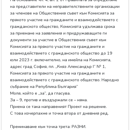
на представители на неправителствените организации
за членове на Обществения съвет към Комисията за
прякото участие на гражданите и взаимодействието с
гражданското общество, Комисията удължава срока
за приемане на заявления и придружаващите ги
документи за участие в Обществения съвет към
Комисията за прякото участие на гражданите и
взаимодействието с гражданското общество до 19
юли 2023 г. включително, на имейла на Комисията,
адрес град София, пл. „Княз Александър I“ № 1,
Комисията за прякото участие на гражданите и
взаимодействието с гражданското общество. Народно
събрание на Република България“
Моля, който е „за“, да гласува.
За – 9, против и въздържали се – няма.
Приема се така направеният Проект на решение.
С това изчерпахме и точка втора от дневния ред.
Преминаваме към точка трета: РАЗНИ.