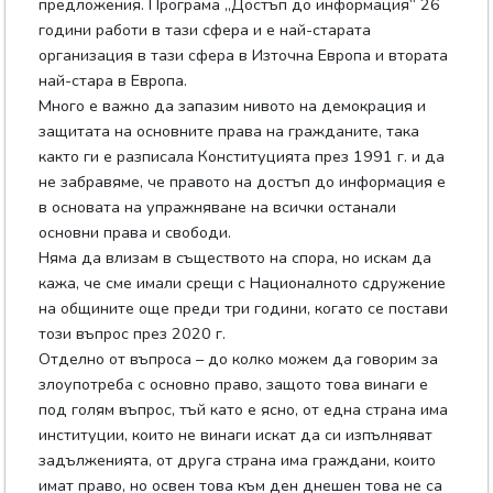
предложения. Програма „Достъп до информация“ 26
години работи в тази сфера и е най-старата
организация в тази сфера в Източна Европа и втората
най-стара в Европа.
Много е важно да запазим нивото на демокрация и
защитата на основните права на гражданите, така
както ги е разписала Конституцията през 1991 г. и да
не забравяме, че правото на достъп до информация е
в основата на упражняване на всички останали
основни права и свободи.
Няма да влизам в съществото на спора, но искам да
кажа, че сме имали срещи с Националното сдружение
на общините още преди три години, когато се постави
този въпрос през 2020 г.
Отделно от въпроса – до колко можем да говорим за
злоупотреба с основно право, защото това винаги е
под голям въпрос, тъй като е ясно, от една страна има
институции, които не винаги искат да си изпълняват
задълженията, от друга страна има граждани, които
имат право, но освен това към ден днешен това не са