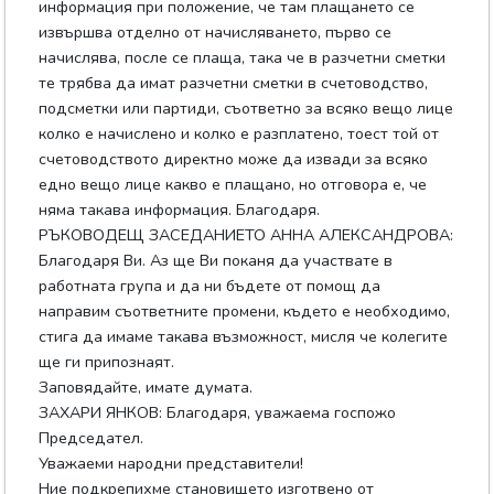
информация при положение, че там плащането се
извършва отделно от начисляването, първо се
начислява, после се плаща, така че в разчетни сметки
те трябва да имат разчетни сметки в счетоводство,
подсметки или партиди, съответно за всяко вещо лице
колко е начислено и колко е разплатено, тоест той от
счетоводството директно може да извади за всяко
едно вещо лице какво е плащано, но отговора е, че
няма такава информация. Благодаря.
РЪКОВОДЕЩ ЗАСЕДАНИЕТО АННА АЛЕКСАНДРОВА:
Благодаря Ви. Аз ще Ви поканя да участвате в
работната група и да ни бъдете от помощ да
направим съответните промени, където е необходимо,
стига да имаме такава възможност, мисля че колегите
ще ги припознаят.
Заповядайте, имате думата.
ЗАХАРИ ЯНКОВ: Благодаря, уважаема госпожо
Председател.
Уважаеми народни представители!
Ние подкрепихме становището изготвено от