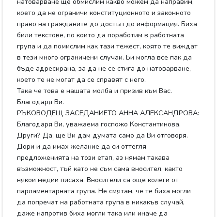
натоварване ще обмислим какво можем да направим,
което да не ограничи конституционното и законното
право на гражданите до достъп до информация. Биха
били текстове, по които да поработим в работната
група и да помислим как тази тежест, която те виждат
в тези много ограничени случаи. Би могла все пак да
бъде адресирана, за да не се стига до натоварване,
което те не могат да се справят с него.
Така че това е нашата молба и призив към Вас.
Благодаря Ви.
РЪКОВОДЕЩ ЗАСЕДАНИЕТО АННА АЛЕКСАНДРОВА:
Благодаря Ви, уважаема госпожо Константинова.
Други? Да, ще Ви дам думата само да Ви отговоря.
Дори и да имах желание да си оттегля
предложенията на този етап, аз нямам такава
възможност, тъй като не съм сама вносител, както
някои медии писаха. Вносители са още колеги от
парламентарната група. Не смятам, че те биха могли
да попречат на работната група в никакъв случай,
даже напротив биха могли така или иначе да