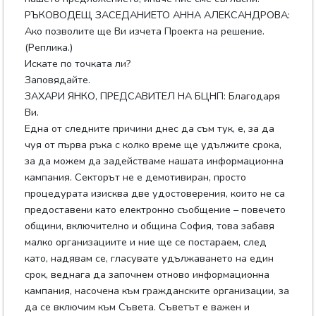
РЪКОВОДЕЩ ЗАСЕДАНИЕТО АННА АЛЕКСАНДРОВА:
Ако позволите ще Ви изчета Проекта на решение.
(Реплика.)
Искате по точката ли?
Заповядайте.
ЗАХАРИ ЯНКО, ПРЕДСАВИТЕЛ НА БЦНП: Благодаря
Ви.
Една от следните причини днес да съм тук, е, за да
чуя от първа ръка с колко време ще удължите срока,
за да можем да задействаме нашата информационна
кампания. Секторът не е демотивиран, просто
процедурата изисква две удостоверения, които не са
предоставени като електронно съобщение – повечето
общини, включително и община София, това забавя
малко организациите и ние ще се постараем, след
като, надявам се, гласувате удължаването на един
срок, веднага да започнем отново информационна
кампания, насочена към гражданските организации, за
да се включим към Съвета. Съветът е важен и