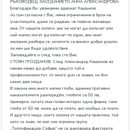
РЪКОВОДЕЩ ЗАСЕДАНИЕТО АННА АЛЕКСАНДРОВА:
Благодаря Ви, уважаеми адвокат Кашъмов.
Аз съм съгласна с Вас, няма ограничения в броя на
участниците, даже се радвам, че повече желаещи
има. От нашите колеги, ако не могат да излъчат или
най-малко могат да излъчат по един, ако имат
желание разбира се, колегите са винаги добре дошли,
за мен ще бъде удоволствие.
Заповядайте и след това сте Вие.
СТОЯН ГРОЗДАНОВ: След Александър Кашъмов аз
нямам какво да добавя, защото той е
професионалистът, от много дни се знаем, но бих
казал две неща.
В закона има много малки глоби, административно
наказателните разпоредби, глобите са 50 лв.,
примерно, когато има голям интерес една фирма, тази
глоба от 50 лв. може да се плати, ако изобщо се плати.
И другото нещо, което излиза от нашата практика, тъй
като се знае, че ние сме огромна група,
„Топлофикация-София“ не си декларира фактурите