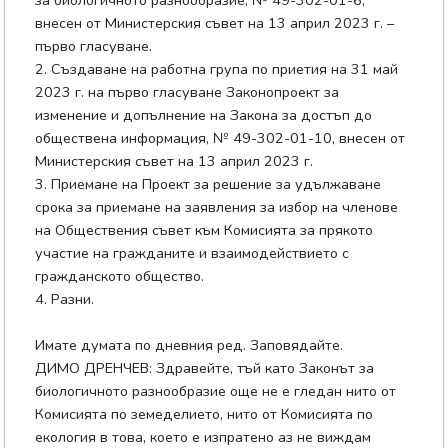
за биологичното разнообразие, № 49-302-01-6,
внесен от Министерския съвет на 13 април 2023 г. –
първо гласуване.
2. Създаване на работна група по приетия на 31 май
2023 г. на първо гласуване Законопроект за
изменение и допълнение на Закона за достъп до
обществена информация, № 49-302-01-10, внесен от
Министерския съвет на 13 април 2023 г.
3. Приемане на Проект за решение за удължаване
срока за приемане на заявления за избор на членове
на Обществения съвет към Комисията за прякото
участие на гражданите и взаимодействието с
гражданското общество.
4. Разни.
Имате думата по дневния ред. Заповядайте.
ДИМО ДРЕНЧЕВ: Здравейте, тъй като Законът за
биологичното разнообразие още не е гледан нито от
Комисията по земеделието, нито от Комисията по
екология в това, което е изпратено аз не виждам