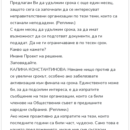
Предлагам Ви да удължим срока с още един месец,
защото сега са започнали да се интересуват
неправителствени организации по тези теми, които са
останали неподадени. (Реплики.)
С един месец да удължим срока, за да имат
възможност да си подготвят документи, да ги
подадат. Да не ги ограничаваме в по тесен срок.
Какво ще кажете?
Имаме Проект на решение.
Заповядайте.
КАЛИНА КОНСТАНТИНОВА: Нямаме нищо против да
се увеличи срокът, особено ако забелязвате
активизация към финала на срока. Единственото може
би, за да подсилим интереса, е да изпратите
съобщение на тези организации, които са били
членове на Обществения съвет в предишните
народни събрания. (Реплики.)
Ако може проактивно да изпратите на тези, които
последните години са били част, чудесно. Само това е
нашето предложението, иначе ние сме съгласни.