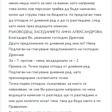
някои неща, които за мен са важни, като например
това колко нов персонал трябва да бъде назначен,
колко ще струва това на бюджета. Аз предлагам това
да отпадне от дневния ред и да го разгледаме, след
като мине през водещите комисии.
РЪКОВОДЕЩ ЗАСЕДАНИЕТО АННА АЛЕКСАНДРОВА:
Благодаря Ви, уважаеми господин Дренчев.
Други предложения по дневния ред има ли? Няма.
Подлагам на гласуване предложението на господин
Дренчев.
За – 7, против – няма, въздържали се – 2.
Приема се. Точка първа отпада от дневния ред.
Подлагам на гласуване дневния ред, като
преномерираме съответните точки.
Точка първа отпадна, съжалявам, за което се
извинявам, че сме Ви разходили напразно, но нека
водещата комисия го разгледа, ще го разгледаме и
ние щом колегите искат така, така да бъде както е по
Правилник.