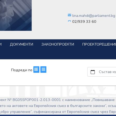
lina.mahdi@parliament.bg
02/939 33 60
И
ДОКУМЕНТИ
ЗАКОНОПРОЕКТИ
ПРОЕКТОРЕШЕНИ
Подреди по
Състав к
роект № BG05SFOP001-2.013-0001 с наименование „Повишаване 
ето на актовете на Европейския съюз в българските закони”, ос
обро управление“, съфинансирана от Европейския съюз чрез Ев