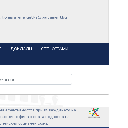
 ; komisia_energetika@parliament.bg
Я
ДОКЛАДИ
СТЕНОГРАМИ
ъм дата
на ефективността при въвеждането на
ъществен с финансовата подкрепа на
ропейския социален фонд