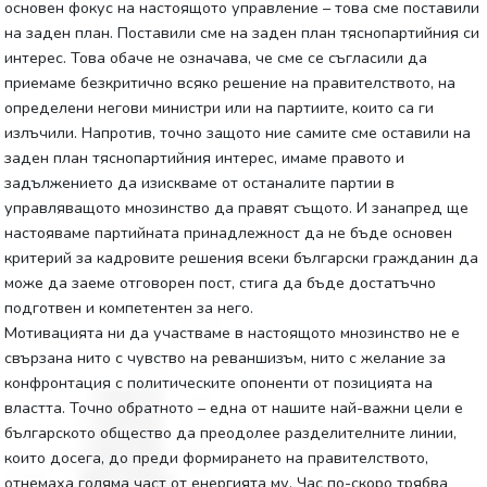
основен фокус на настоящото управление – това сме поставили
на заден план. Поставили сме на заден план тяснопартийния си
интерес. Това обаче не означава, че сме се съгласили да
приемаме безкритично всяко решение на правителството, на
определени негови министри или на партиите, които са ги
излъчили. Напротив, точно защото ние самите сме оставили на
заден план тяснопартийния интерес, имаме правото и
задължението да изискваме от останалите партии в
управляващото мнозинство да правят същото. И занапред ще
настояваме партийната принадлежност да не бъде основен
критерий за кадровите решения всеки български гражданин да
може да заеме отговорен пост, стига да бъде достатъчно
подготвен и компетентен за него.
Мотивацията ни да участваме в настоящото мнозинство не е
свързана нито с чувство на реваншизъм, нито с желание за
конфронтация с политическите опоненти от позицията на
властта. Точно обратното – една от нашите най-важни цели е
българското общество да преодолее разделителните линии,
които досега, до преди формирането на правителството,
отнемаха голяма част от енергията му. Час по-скоро трябва