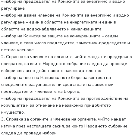
– избор на председател на Комисията за енергийно и водно
регулиране;
– избор на двама членове на Комисията за енергийно и водно
регулиране – един в областта на енергетиката и един в
областта на водоснабдяването и канализацията;
– избор на Комисия за защита на конкуренцията – седем
членове, в това число председател, заместник-председател и
петима членове.
2. Справка за членове на органите, чийто мандат е предсрочно
прекратен, за които Народното събрание следва да проведе
избори съгласно действащото законодателство:
– избор на член на Националното бюро за контрол на
специалните разузнавателни средства и на заместник-
председател от членовете на Бюрото;
– избор на председател на Комисията за противодействие на
корупцията и за отнемане на незаконно придобитото
имущество.
3. Справка за органите и членове на органите, чийто мандат
изтича през настоящата сесия, за които Народното събрание
следва да проведе избори: