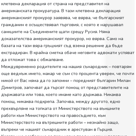
клетвена декларация от страна на представител на
американската прокуратура. В тази клетвена декларация
американският прокурор заявява, че вярва, че българският
гражданин е осъществявал търговия, с която е нарушавал
санкциите на Съединените щати срещу Русия. Няма
доказателства американският прокурор, но вярва. Само на
базата на тази вяра гръцкият съд взема решение да бъде
екстрадиран. В крайна сметка обаче неговите адвокати успяват
да отложат това с обжалване.
Междувременно родителите на нашия сънародник – повтарям
още веднъж името, макар че съм сто процента уверен, че почти
никой от Вас няма да го запомни – поредният българин Милан
Димитров, започват да търсят помощ от представителите на
държавата или това, което имаме като държава. Никаква
помощ, никаква подкрепа. Започва, между другото, едно
прехвърляне на топката от Министерството на външните
работи към Министерството на правосъдието, към
Министерството на вътрешните работи – незнайно защо,
въпреки че нашият сънародник е арестуван в Гърция.