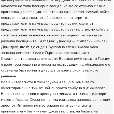
началото на това пленарно заседание да се открива с една
програмна декларация, защото има един частен случай, който
някак си остана скрит от обществеността, скрит от
представителите на управляващите партии, скрит от
представителите на управляващото правителство, но който е
симптоматичен за начина, по който всъщност България се
развива последните 34 години. Днес един българин – Милан
Димитров, ще бъде съден. Буквално след няколко часа
започва неговото дело в Гърция за екстрадиция в
Съединените американски щати. Веднъж вече съдът в Гърция
е взел това решение в полза на екстрадицията, обжалвано е от
страна на българина и днес ще се вземе окончателното
решение.
Кое е интересното в този случай и защо в момента го
коментираме ние тук, от най-високата трибуна в държавата.
Нашият сънародник е арестуван миналата година декември
месец в Гърция. Оказа се, че има издадена заповед за неговия
арест от Интерпол по настояване на американската
прокуратура – без никакви доказателства, на базата на