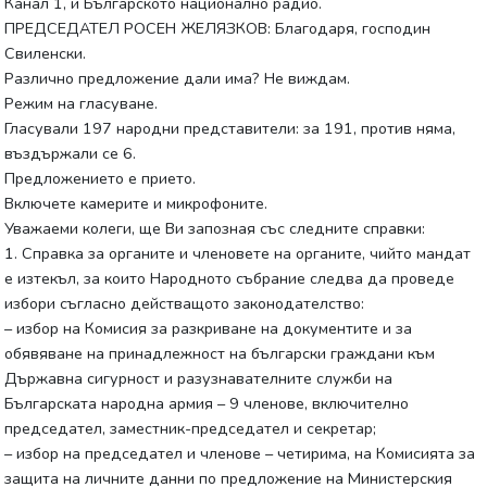
Канал 1, и Българското национално радио.
ПРЕДСЕДАТЕЛ РОСЕН ЖЕЛЯЗКОВ: Благодаря, господин
Свиленски.
Различно предложение дали има? Не виждам.
Режим на гласуване.
Гласували 197 народни представители: за 191, против няма,
въздържали се 6.
Предложението е прието.
Включете камерите и микрофоните.
Уважаеми колеги, ще Ви запозная със следните справки:
1. Справка за органите и членовете на органите, чийто мандат
е изтекъл, за които Народното събрание следва да проведе
избори съгласно действащото законодателство:
– избор на Комисия за разкриване на документите и за
обявяване на принадлежност на български граждани към
Държавна сигурност и разузнавателните служби на
Българската народна армия – 9 членове, включително
председател, заместник-председател и секретар;
– избор на председател и членове – четирима, на Комисията за
защита на личните данни по предложение на Министерския