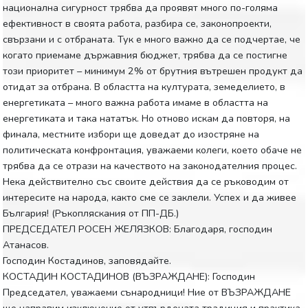
национална сигурност трябва да проявят много по-голяма
ефективност в своята работа, разбира се, законопроекти,
свързани и с отбраната. Тук е много важно да се подчертае, че
когато приемаме държавния бюджет, трябва да се постигне
този приоритет – минимум 2% от брутния вътрешен продукт да
отидат за отбрана. В областта на културата, земеделието, в
енергетиката – много важна работа имаме в областта на
енергетиката и така нататък. Но отново искам да повторя, на
финала, местните избори ще доведат до изостряне на
политическата конфронтация, уважаеми колеги, което обаче не
трябва да се отрази на качеството на законодателния процес.
Нека действително със своите действия да се ръководим от
интересите на народа, както сме се заклели. Успех и да живее
България! (Ръкопляскания от ПП-ДБ.)
ПРЕДСЕДАТЕЛ РОСЕН ЖЕЛЯЗКОВ: Благодаря, господин
Атанасов.
Господин Костадинов, заповядайте.
КОСТАДИН КОСТАДИНОВ (ВЪЗРАЖДАНЕ): Господин
Председател, уважаеми сънародници! Ние от ВЪЗРАЖДАНЕ
ще направим изключение от утвърдената традиция и практика