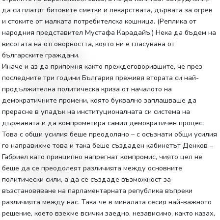
да си платят битовите сметки и лекарствата, дървата за огрев
и стоките от малката потребителска кошница. (Реплика от
народния представител Мустафа Карадайъ.) Нека да бъдем на
висотата на отговорността, която ни е гласувана от
българските граждани.
Иначе и аз да припомня както преждеговорившите, че през
последните три години България преживя втората си най-
продължителна политическа криза от началото на
демократичните промени, която буквално заплашваше да
прерасне в упадък на институционалната си система на
държавата и да компрометира самия демократичен процес.
Това с общи усилия беше преодоляно – с осъзнати общи усилия
го направихме това и така беше създаден кабинетът Денков –
Габриел като принципно напрегнат компромис, чиято цел не
беше да се преодолеят различията между основните
политически сили, а да се създаде възможност за
възстановяване на парламентарната република въпреки
различията между нас. Така че в миналата сесия най-важното
решение, което взехме всички заедно, независимо, както казах,