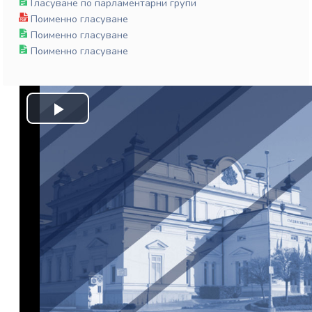
Гласуване по парламентарни групи
Поименно гласуване
Поименно гласуване
Поименно гласуване
Play
Video