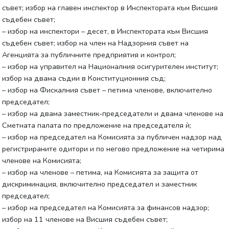
съвет; избор на главен инспектор в Инспектората към Висшия
съдебен съвет;
– избор на инспектори – десет, в Инспектората към Висшия
съдебен съвет; избор на член на Надзорния съвет на
Агенцията за публичните предприятия и контрол;
– избор на управител на Националния осигурителен институт;
избор на двама съдии в Конституционния съд;
– избор на Фискалния съвет – петима членове, включително
председател;
– избор на двама заместник-председатели и двама членове на
Сметната палата по предложение на председателя ѝ;
– избор на председател на Комисията за публичен надзор над
регистрираните одитори и по негово предложение на четирима
членове на Комисията;
– избор на членове – петима, на Комисията за защита от
дискриминация, включително председател и заместник
председател;
– избор на председател на Комисията за финансов надзор;
избор на 11 членове на Висшия съдебен съвет;