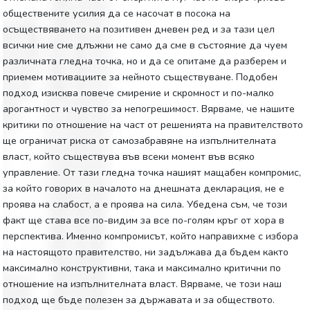
обществените усилия да се насочат в посока на
осъществяването на позитивен дневен ред и за тази цел
всички ние сме длъжни не само да сме в състояние да чуем
различната гледна точка, но и да се опитаме да разберем и
приемем мотивациите за нейното съществуване. Подобен
подход изисква повече смирение и скромност и по-малко
арогантност и чувство за непогрешимост. Вярваме, че нашите
критики по отношение на част от решенията на правителството
ще ограничат риска от самозабравяне на изпълнителната
власт, който съществува във всеки момент във всяко
управление. От тази гледна точка нашият мащабен компромис,
за който говорих в началото на днешната декларация, не е
проява на слабост, а е проява на сила. Убедена съм, че този
факт ще става все по-видим за все по-голям кръг от хора в
перспектива. Именно компромисът, който направихме с избора
на настоящото правителство, ни задължава да бъдем както
максимално конструктивни, така и максимално критични по
отношение на изпълнителната власт. Вярваме, че този наш
подход ще бъде полезен за държавата и за обществото.