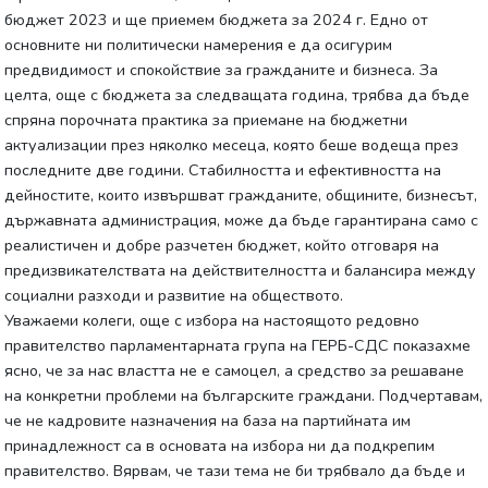
бюджет 2023 и ще приемем бюджета за 2024 г. Едно от
основните ни политически намерения е да осигурим
предвидимост и спокойствие за гражданите и бизнеса. За
целта, още с бюджета за следващата година, трябва да бъде
спряна порочната практика за приемане на бюджетни
актуализации през няколко месеца, която беше водеща през
последните две години. Стабилността и ефективността на
дейностите, които извършват гражданите, общините, бизнесът,
държавната администрация, може да бъде гарантирана само с
реалистичен и добре разчетен бюджет, който отговаря на
предизвикателствата на действителността и балансира между
социални разходи и развитие на обществото.
Уважаеми колеги, още с избора на настоящото редовно
правителство парламентарната група на ГЕРБ-СДС показахме
ясно, че за нас властта не е самоцел, а средство за решаване
на конкретни проблеми на българските граждани. Подчертавам,
че не кадровите назначения на база на партийната им
принадлежност са в основата на избора ни да подкрепим
правителство. Вярвам, че тази тема не би трябвало да бъде и