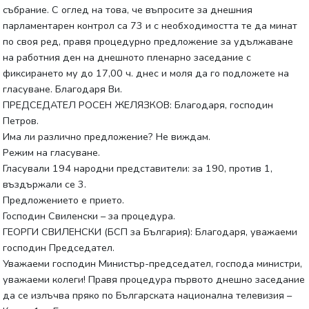
събрание. С оглед на това, че въпросите за днешния
парламентарен контрол са 73 и с необходимостта те да минат
по своя ред, правя процедурно предложение за удължаване
на работния ден на днешното пленарно заседание с
фиксирането му до 17,00 ч. днес и моля да го подложете на
гласуване. Благодаря Ви.
ПРЕДСЕДАТЕЛ РОСЕН ЖЕЛЯЗКОВ: Благодаря, господин
Петров.
Има ли различно предложение? Не виждам.
Режим на гласуване.
Гласували 194 народни представители: за 190, против 1,
въздържали се 3.
Предложението е прието.
Господин Свиленски – за процедура.
ГЕОРГИ СВИЛЕНСКИ (БСП за България): Благодаря, уважаеми
господин Председател.
Уважаеми господин Министър-председател, господа министри,
уважаеми колеги! Правя процедура първото днешно заседание
да се излъчва пряко по Българската национална телевизия –