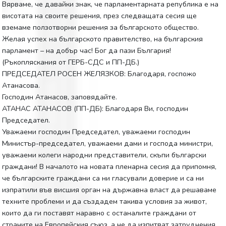
Вярваме, че давайки знак, че парламентарната република е на
висотата на своите решения, през следващата сесия ще
вземаме ползотворни решения за българското общество.
Желая успех на българското правителство, на българския
парламент – на добър час! Бог да пази България!
(Ръкопляскания от ГЕРБ-СДС и ПП-ДБ.)
ПРЕДСЕДАТЕЛ РОСЕН ЖЕЛЯЗКОВ: Благодаря, госпожо
Атанасова.
Господин Атанасов, заповядайте.
АТАНАС АТАНАСОВ (ПП-ДБ): Благодаря Ви, господин
Председател.
Уважаеми господин Председател, уважаеми господин
Министър-председател, уважаеми дами и господа министри,
уважаеми колеги народни представители, скъпи български
граждани! В началото на новата пленарна сесия да припомня,
че българските граждани са ни гласували доверие и са ни
изпратили във висшия орган на държавна власт да решаваме
техните проблеми и да създадем такива условия за живот,
които да ги поставят наравно с останалите граждани от
страните на Европейския съюз, а не да изпитват затруднения