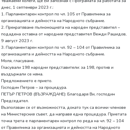
Уважаеми колеги, ще Ви запозная с Програмата за работата за
днес, 1 септември 2023 г.:
1. Парламентарен контрол по чл. 105 от Правилника за
организацията и дейността на Народното събрание.
2. Прекратяване пълномощията на народен представител –
подадена оставка от народния представител Вежди Рашидов,
9 август 2023 г.
3. Парламентарен контрол по чл. 92 – 104 от Правилника за
организацията и дейността на Народното събрание.
Моля, гласуване.
Гласували 198 народни представители: за 198, против и
въздържали се няма.
Предложението е прието.
Господин Петров – за процедура.
ПЕТЪР ПЕТРОВ (ВЪЗРАЖДАНЕ): Благодаря Ви, господин
Председател.
Възползвам се от възможността, докато тук са всички членове
на Министерския съвет, да направя една процедура. Приетата
точка трета е парламентарен контрол по реда на чл. 92 – 104
от Правилника за организацията и дейността на Народното