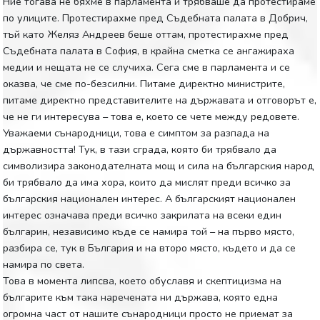
Ние тогава не бяхме в парламента и трябваше да протестираме
по улиците. Протестирахме пред Съдебната палата в Добрич,
тъй като Желяз Андреев беше оттам, протестирахме пред
Съдебната палата в София, в крайна сметка се ангажираха
медии и нещата не се случиха. Сега сме в парламента и се
оказва, че сме по-безсилни. Питаме директно министрите,
питаме директно представителите на държавата и отговорът е,
че не ги интересува – това е, което се чете между редовете.
Уважаеми сънародници, това е симптом за разпада на
държавността! Тук, в тази сграда, която би трябвало да
символизира законодателната мощ и сила на българския народ
би трябвало да има хора, които да мислят преди всичко за
българския национален интерес. А българският национален
интерес означава преди всичко закрилата на всеки един
българин, независимо къде се намира той – на първо място,
разбира се, тук в България и на второ място, където и да се
намира по света.
Това в момента липсва, което обуславя и скептицизма на
българите към така наречената ни държава, която една
огромна част от нашите сънародници просто не приемат за