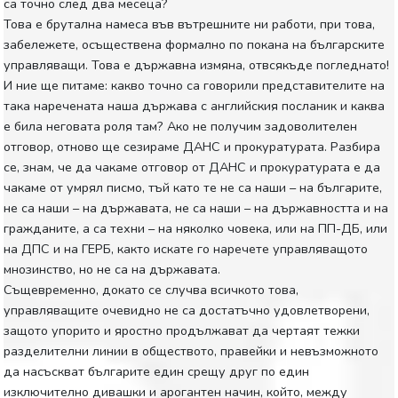
са точно след два месеца?
Това е брутална намеса във вътрешните ни работи, при това,
забележете, осъществена формално по покана на българските
управляващи. Това е държавна измяна, отвсякъде погледнато!
И ние ще питаме: какво точно са говорили представителите на
така наречената наша държава с английския посланик и каква
е била неговата роля там? Ако не получим задоволителен
отговор, отново ще сезираме ДАНС и прокуратурата. Разбира
се, знам, че да чакаме отговор от ДАНС и прокуратурата е да
чакаме от умрял писмо, тъй като те не са наши – на българите,
не са наши – на държавата, не са наши – на държавността и на
гражданите, а са техни – на няколко човека, или на ПП-ДБ, или
на ДПС и на ГЕРБ, както искате го наречете управляващото
мнозинство, но не са на държавата.
Същевременно, докато се случва всичкото това,
управляващите очевидно не са достатъчно удовлетворени,
защото упорито и яростно продължават да чертаят тежки
разделителни линии в обществото, правейки и невъзможното
да насъскват българите един срещу друг по един
изключително дивашки и арогантен начин, който, между