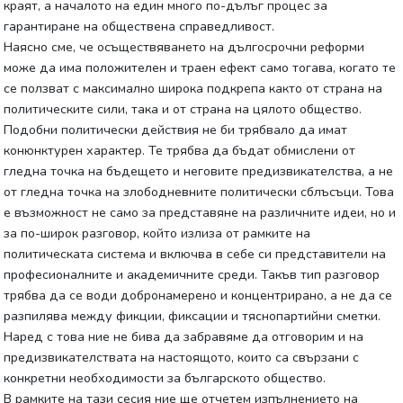
краят, а началото на един много по-дълъг процес за
гарантиране на обществена справедливост.
Наясно сме, че осъществяването на дългосрочни реформи
може да има положителен и траен ефект само тогава, когато те
се ползват с максимално широка подкрепа както от страна на
политическите сили, така и от страна на цялото общество.
Подобни политически действия не би трябвало да имат
конюнктурен характер. Те трябва да бъдат обмислени от
гледна точка на бъдещето и неговите предизвикателства, а не
от гледна точка на злободневните политически сблъсъци. Това
е възможност не само за представяне на различните идеи, но и
за по-широк разговор, който излиза от рамките на
политическата система и включва в себе си представители на
професионалните и академичните среди. Такъв тип разговор
трябва да се води добронамерено и концентрирано, а не да се
разпилява между фикции, фиксации и тяснопартийни сметки.
Наред с това ние не бива да забравяме да отговорим и на
предизвикателствата на настоящото, които са свързани с
конкретни необходимости за българското общество.
В рамките на тази сесия ние ще отчетем изпълнението на