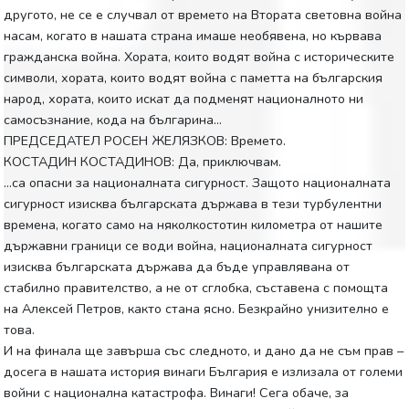
другото, не се е случвал от времето на Втората световна война
насам, когато в нашата страна имаше необявена, но кървава
гражданска война. Хората, които водят война с историческите
символи, хората, които водят война с паметта на българския
народ, хората, които искат да подменят националното ни
самосъзнание, кода на българина…
ПРЕДСЕДАТЕЛ РОСЕН ЖЕЛЯЗКОВ: Времето.
КОСТАДИН КОСТАДИНОВ: Да, приключвам.
…са опасни за националната сигурност. Защото националната
сигурност изисква българската държава в тези турбулентни
времена, когато само на няколкостотин километра от нашите
държавни граници се води война, националната сигурност
изисква българската държава да бъде управлявана от
стабилно правителство, а не от сглобка, съставена с помощта
на Алексей Петров, както стана ясно. Безкрайно унизително е
това.
И на финала ще завърша със следното, и дано да не съм прав –
досега в нашата история винаги България е излизала от големи
войни с национална катастрофа. Винаги! Сега обаче, за