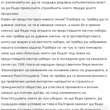
от различията ни, да се създаде редовна изпълнителна власт,
за да бъде прекъсната служебната, която твърде дълго
продължи.
Какво ни предстои през новата сесия? Разбира се, трябва да си
даваме сметка, че тя в някакъв смисъл, а може би в прекия
смисъл, ще бъде под егидата на предстоящите местни избори,
но ние трябва да си даваме сметка, че в противоборствата,
които ще водим и на местните избори, не трябва да забравяме
нашата основна задача. Разбира се, че тук, в тази пленарна
зала, ще има сблъсъци, които ще бъдат под знака на
предстоящите местни избори, но в последния ден на миналата
сесия със 166 гласа на народни представители беше внесен
Законопроект за изменение на основния закон на държавата, а
именно Конституцията. Така че трябва да се включим всички и
да привлечем целия експертен капацитет в страната и
гражданското общество да участва в промяната и всички
заедно да стигнем дотам, че след изменението на
Конституцията, което аз съм убеден, че ще бъде прието, да
създадем нови условия за това в България законът да бъде
прилаган еднакво спрямо всички, защото днес българското