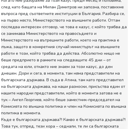
Когато ние разбрахме за този казус преди месец и половина,
след като бащата на Милан Димитров ни запозна, поставихме
въпроса пред съответните институции в България. Разбира се,
на първо място, Министерството на външните работи. Оттам
последва интересен отговор, че това е казус, с който трябва да
се занимава Министерството на правосъдието и
Министерството на вътрешните работи, което на практика е
лъжа, защото в конкретния случай министърът на външните
работи е този, който трябва да действа. Абсолютно нищо не
беше предприето в рамките на следващите 45 дни – от
средата на юли, откакто ние знаем за този казус, до ден
днешен. Дори и сега, в момента, там няма представители на
българската държава. В съда в Атина, там като представител
на българската държава, на наши разноски, присъства един от
нашите народни представители, който в момента затова не е
тук – Ангел Георгиев, който беше заместник-председател на
Комисията по външна политика и член на Комисията по външна
политика в момента.
Къде е българската държава?! Какво е българската държава?!
Това тук, отпред, тези хора – седнали, те ли са българската