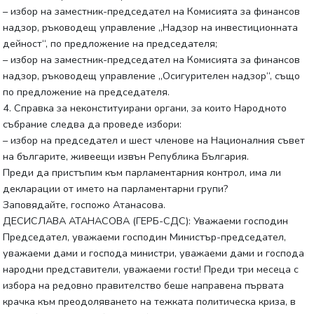
– избор на заместник-председател на Комисията за финансов
надзор, ръководещ управление „Надзор на инвестиционната
дейност“, по предложение на председателя;
– избор на заместник-председател на Комисията за финансов
надзор, ръководещ управление „Осигурителен надзор“, също
по предложение на председателя.
4. Справка за неконституирани органи, за които Народното
събрание следва да проведе избори:
– избор на председател и шест членове на Националния съвет
на българите, живеещи извън Република България.
Преди да пристъпим към парламентарния контрол, има ли
декларации от името на парламентарни групи?
Заповядайте, госпожо Атанасова.
ДЕСИСЛАВА АТАНАСОВА (ГЕРБ-СДС): Уважаеми господин
Председател, уважаеми господин Министър-председател,
уважаеми дами и господа министри, уважаеми дами и господа
народни представители, уважаеми гости! Преди три месеца с
избора на редовно правителство беше направена първата
крачка към преодоляването на тежката политическа криза, в