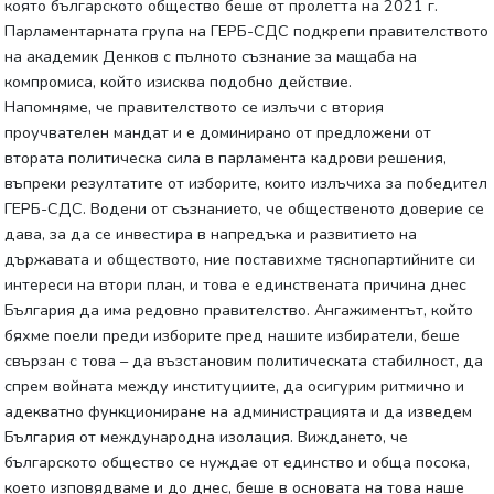
която българското общество беше от пролетта на 2021 г.
Парламентарната група на ГЕРБ-СДС подкрепи правителството
на академик Денков с пълното съзнание за мащаба на
компромиса, който изисква подобно действие.
Напомняме, че правителството се излъчи с втория
проучвателен мандат и е доминирано от предложени от
втората политическа сила в парламента кадрови решения,
въпреки резултатите от изборите, които излъчиха за победител
ГЕРБ-СДС. Водени от съзнанието, че общественото доверие се
дава, за да се инвестира в напредъка и развитието на
държавата и обществото, ние поставихме тяснопартийните си
интереси на втори план, и това е единствената причина днес
България да има редовно правителство. Ангажиментът, който
бяхме поели преди изборите пред нашите избиратели, беше
свързан с това – да възстановим политическата стабилност, да
спрем войната между институциите, да осигурим ритмично и
адекватно функциониране на администрацията и да изведем
България от международна изолация. Виждането, че
българското общество се нуждае от единство и обща посока,
което изповядваме и до днес, беше в основата на това наше