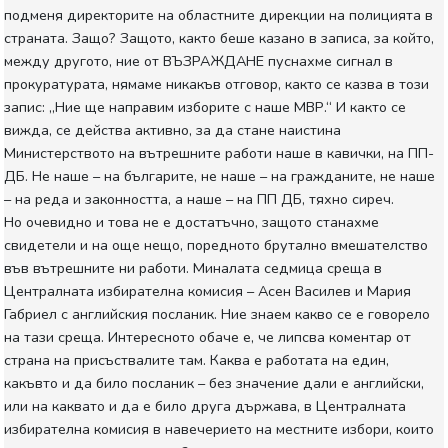
подменя директорите на областните дирекции на полицията в
страната. Защо? Защото, както беше казано в записа, за който,
между другото, ние от ВЪЗРАЖДАНЕ пуснахме сигнал в
прокуратурата, нямаме никакъв отговор, както се казва в този
запис: „Ние ще направим изборите с наше МВР.“ И както се
вижда, се действа активно, за да стане наистина
Министерството на вътрешните работи наше в кавички, на ПП-
ДБ. Не наше – на българите, не наше – на гражданите, не наше
– на реда и законността, а наше – на ПП ДБ, тяхно сиреч.
Но очевидно и това не е достатъчно, защото станахме
свидетели и на още нещо, поредното брутално вмешателство
във вътрешните ни работи. Миналата седмица среща в
Централната избирателна комисия – Асен Василев и Мария
Габриел с английския посланик. Ние знаем какво се е говорело
на тази среща. Интересното обаче е, че липсва коментар от
страна на присъствалите там. Каква е работата на един,
какъвто и да било посланик – без значение дали е английски,
или на каквато и да е било друга държава, в Централната
избирателна комисия в навечерието на местните избори, които