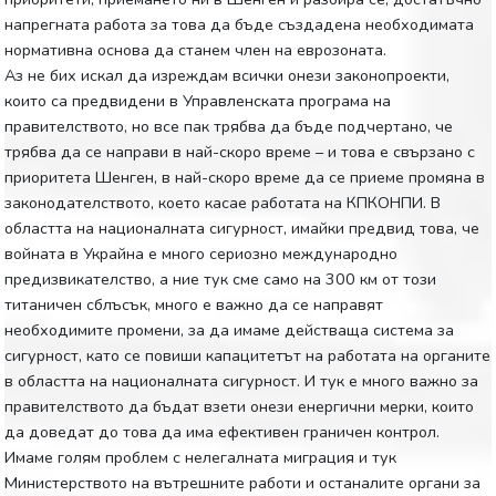
напрегната работа за това да бъде създадена необходимата
нормативна основа да станем член на еврозоната.
Аз не бих искал да изреждам всички онези законопроекти,
които са предвидени в Управленската програма на
правителството, но все пак трябва да бъде подчертано, че
трябва да се направи в най-скоро време – и това е свързано с
приоритета Шенген, в най-скоро време да се приеме промяна в
законодателството, което касае работата на КПКОНПИ. В
областта на националната сигурност, имайки предвид това, че
войната в Украйна е много сериозно международно
предизвикателство, а ние тук сме само на 300 км от този
титаничен сблъсък, много е важно да се направят
необходимите промени, за да имаме действаща система за
сигурност, като се повиши капацитетът на работата на органите
в областта на националната сигурност. И тук е много важно за
правителството да бъдат взети онези енергични мерки, които
да доведат до това да има ефективен граничен контрол.
Имаме голям проблем с нелегалната миграция и тук
Министерството на вътрешните работи и останалите органи за