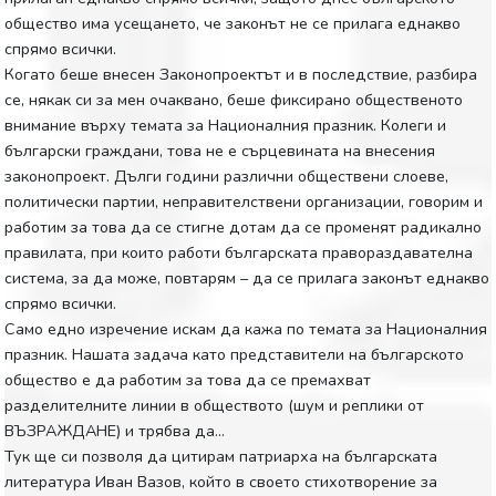
общество има усещането, че законът не се прилага еднакво
спрямо всички.
Когато беше внесен Законопроектът и в последствие, разбира
се, някак си за мен очаквано, беше фиксирано общественото
внимание върху темата за Националния празник. Колеги и
български граждани, това не е сърцевината на внесения
законопроект. Дълги години различни обществени слоеве,
политически партии, неправителствени организации, говорим и
работим за това да се стигне дотам да се променят радикално
правилата, при които работи българската правораздавателна
система, за да може, повтарям – да се прилага законът еднакво
спрямо всички.
Само едно изречение искам да кажа по темата за Националния
празник. Нашата задача като представители на българското
общество е да работим за това да се премахват
разделителните линии в обществото (шум и реплики от
ВЪЗРАЖДАНЕ) и трябва да…
Тук ще си позволя да цитирам патриарха на българската
литература Иван Вазов, който в своето стихотворение за