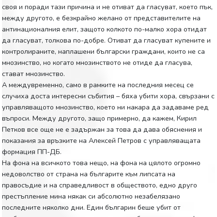
своя и поради тази причина и не отиват да гласуват, което пък,
между другото, е безкрайно желано от представителите на
антинационалния елит, защото колкото по-малко хора отидат
да гласуват, толкова по-добре. Отиват да гласуват купените и
контролираните, наплашени български граждани, които не са
мнозинство, но когато мнозинството не отиде да гласува,
стават мнозинство.
А междувременно, само в рамките на последния месец се
случиха доста интересни събития – бяха убити хора, свързани с
управляващото мнозинство, което ни накара да задаваме ред
въпроси. Между другото, защо примерно, да кажем, Кирил
Петков все още не е задържан за това да дава обяснения и
показания за връзките на Алексей Петров с управляващата
формация ПП-ДБ.
На фона на всичкото това нещо, на фона на цялото огромно
недоволство от страна на българите към липсата на
правосъдие и на справедливост в обществото, едно друго
престъпление мина някак си абсолютно незабелязано
последните няколко дни. Един българин беше убит от