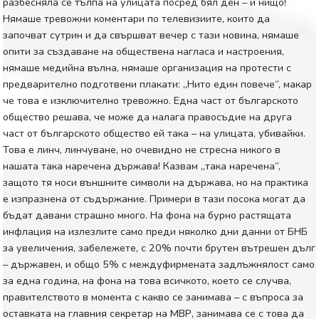
разбесняла се тълпа на улицата посред бял ден – и нищо!
Нямаше тревожни коментари по телевизиите, които да
започват сутрин и да свършват вечер с тази новина, нямаше
опити за създаване на обществена нагласа и настроения,
нямаше медийна вълна, нямаше организация на протести с
предварително подготвени плакати: „Нито един повече“, макар
че това е изключително тревожно. Една част от българското
общество решава, че може да налага правосъдие на друга
част от българското общество ей така – на улицата, убивайки.
Това е линч, линчуване, но очевидно не стресна никого в
нашата така наречена държава! Казвам „така наречена“,
защото тя носи външните символи на държава, но на практика
е изпразнена от съдържание. Примери в тази посока могат да
бъдат давани страшно много. На фона на бурно растящата
инфлация на излезлите само преди няколко дни данни от БНБ
за увеличения, забележете, с 20% почти брутен вътрешен дълг
– държавен, и общо 5% с междуфирмената задлъжнялост само
за една година, на фона на това всичкото, което се случва,
правителството в момента с какво се занимава – с въпроса за
оставката на главния секретар на МВР, занимава се с това да