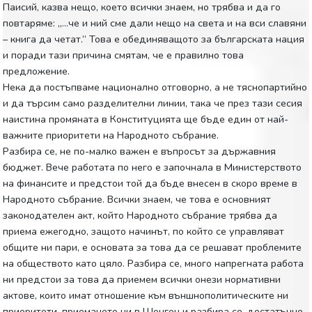
Паисий, казва нещо, което всички знаем, но трябва и да го
повтаряме: „…че и ний сме дали нещо на света и на вси славяни
– книга да четат.“ Това е обединяващото за българската нация
и поради тази причина смятам, че е правилно това
предложение.
Нека да постъпваме национално отговорно, а не тяснопартийно
и да търсим само разделителни линии, така че през тази сесия
наистина промяната в Конституцията ще бъде един от най-
важните приоритети на Народното събрание.
Разбира се, не по-малко важен е въпросът за държавния
бюджет. Вече работата по него е започнала в Министерството
на финансите и предстои той да бъде внесен в скоро време в
Народното събрание. Всички знаем, че това е основният
законодателен акт, който Народното събрание трябва да
приема ежегодно, защото начинът, по който се управляват
общите ни пари, е основата за това да се решават проблемите
на обществото като цяло. Разбира се, много напрегната работа
ни предстои за това да приемем всички онези нормативни
актове, които имат отношение към външнополитическите ни
приоритети, приемането ни в Шенген и разбира се, достатъчно