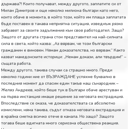
държава?! Които получават, между другото, заплатите си от
Милан Димитров и още няколко милиона българи като него,
които обаче в момента, в който този, който им плаща заплатата
бъде поставен в такава неприятна ситуация, изведнъж рязко
забравят за своите задължения към своя работодател. Защо?
Защото от другата страна стои представител на най-силната
сила в света, който казва: „Аз вярвам, че този български
гражданин е виновен. Нямам доказателства, но вярвам.“ Както
казват македонските историци: „Немам докази, али твърдим!“ –
същата работа.
Между другото, такива случаи са страшно много. Преди
няколко години ние от ВЪЗРАЖДАНЕ успяхме буквално в
последния момент да спасим един такъв наш сънародник –
Желяз Андреев, който беше тук в Българи обаче арестуван и
на първа инстанция имаше решение за неговата екстрадиция.
Впоследствие се оказа, че доказателствата са абсолютно
измислени, няма такива, съдът отказа неговата екстрадиция и
в крайна сметка всичко отече в канала. Но защо? Защото
тогава беше вдигната много сериозна обществена реакция.