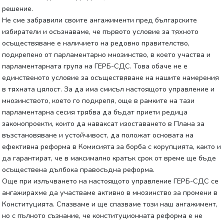
решение.
Не сме забравили своите ангажименти пред българските
избиратели и осъзнаваме, че първото условие за тяхното
осъществяване е наличието на редовно правителство,
подкрепено от парламентарно мнозинство, в което участва и
парламентарната група на ГЕРБ-СДС. Това обаче не е
единственото условие за осъществяване на нашите намерения
в тяхната цялост. За да има смисъл настоящото управление и
мнозинството, което го подкрепя, още в рамките на тази
парламентарна сесия трябва да бъдат приети редица
законопроекти, които да наваксат изоставането в Плана за
възстановяване и устойчивост, да положат основата на
ефективна реформа в Комисията за борба с корупцията, както и
да гарантират, че в максимално кратък срок от време ще бъде
осъществена дълбока правосъдна реформа.
Още при излъчването на настоящото управление ГЕРБ-СДС се
ангажирахме да участваме активно в мнозинство за промени в
Конституцията. Спазваме и ще спазваме този наш ангажимент,
но с пълното съзнание, че конституционната реформа е не