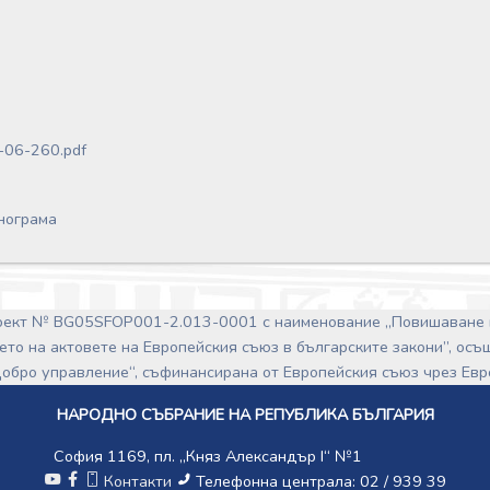
06-260.pdf
нограма
роект № BG05SFOP001-2.013-0001 с наименование „Повишаване 
ето на актовете на Европейския съюз в българските закони”, ос
обро управление“, съфинансирана от Европейския съюз чрез Ев
НАРОДНО СЪБРАНИЕ НА РЕПУБЛИКА БЪЛГАРИЯ
София 1169, пл. „Княз Александър I“ №1
Контакти
Телефонна централа: 02 / 939 39