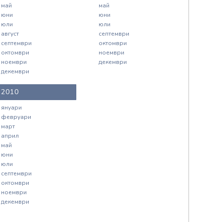
май
май
юни
юни
юли
юли
август
септември
септември
октомври
октомври
ноември
ноември
декември
декември
2010
януари
февруари
март
април
май
юни
юли
септември
октомври
ноември
декември