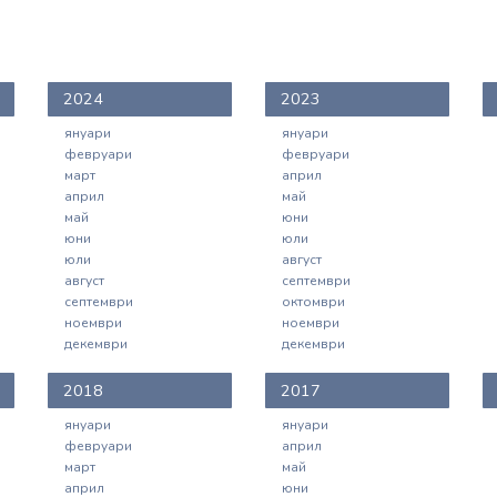
2024
2023
януари
януари
февруари
февруари
март
април
април
май
май
юни
юни
юли
юли
август
август
септември
септември
октомври
ноември
ноември
декември
декември
2018
2017
януари
януари
февруари
април
март
май
април
юни