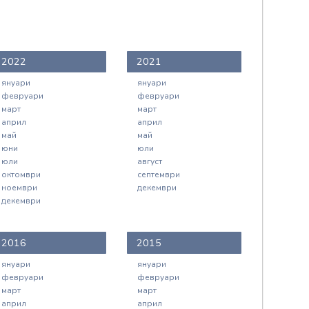
2022
2021
януари
януари
февруари
февруари
март
март
април
април
май
май
юни
юли
юли
август
октомври
септември
ноември
декември
декември
2016
2015
януари
януари
февруари
февруари
март
март
април
април