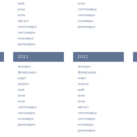
май
юли
юни
септември
юли
октомври
август
ноември
септември
декември
октомври
ноември
декември
2012
2011
януари
януари
февруари
февруари
март
март
април
април
май
май
юни
юни
юли
юли
септември
август
октомври
септември
ноември
октомври
декември
ноември
декември