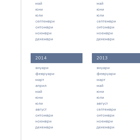
май
май
юни
юни
юли
юли
септември
септември
октомври
октомври
ноември
ноември
декември
декември
2014
2013
януари
януари
февруари
февруари
март
март
април
май
май
юни
юни
юли
юли
август
август
септември
октомври
октомври
ноември
ноември
декември
декември