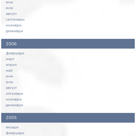
юни
юли
август
септември
ноември
декември
2006
февруари
март
април
май
юни
юли
август
октомври
ноември
декември
2005
януари
февруари