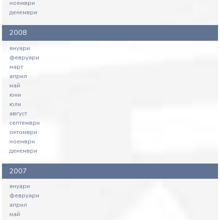
ноември
декември
2008
януари
февруари
март
април
май
юни
юли
август
септември
октомври
ноември
декември
2007
януари
февруари
април
май