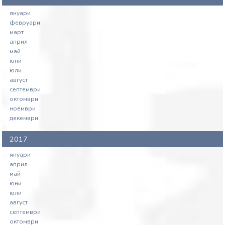
януари
февруари
март
април
май
юни
юли
август
септември
октомври
ноември
декември
2017
януари
април
май
юни
юли
август
септември
октомври