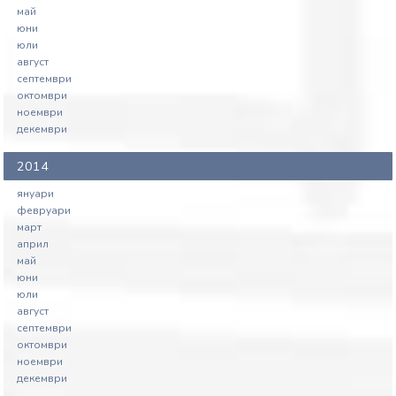
май
юни
юли
август
септември
октомври
ноември
декември
2014
януари
февруари
март
април
май
юни
юли
август
септември
октомври
ноември
декември