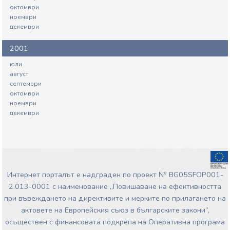
октомври
ноември
декември
2001
юли
август
септември
октомври
ноември
декември
Интернет порталът е надграден по проект № BG05SFOP001-
2.013-0001 с наименование „Повишаване на ефективността
при въвеждането на директивите и мерките по прилагането на
актовете на Европейския съюз в българските закони”,
осъществен с финансовата подкрепа на Оперативна програма