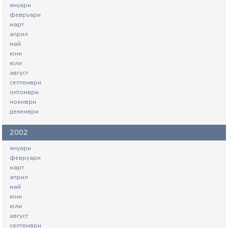
януари
февруари
март
април
май
юни
юли
август
септември
октомври
ноември
декември
2002
януари
февруари
март
април
май
юни
юли
август
септември