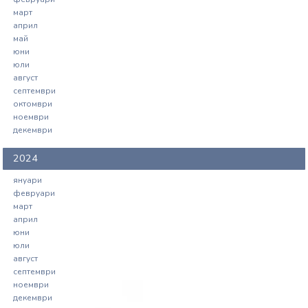
март
април
май
юни
юли
август
септември
октомври
ноември
декември
2024
януари
февруари
март
април
юни
юли
август
септември
ноември
декември