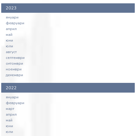
2023
януари
февруари
април
май
юни
юли
август
септември
октомври
ноември
декември
2022
януари
февруари
март
април
май
юни
юли