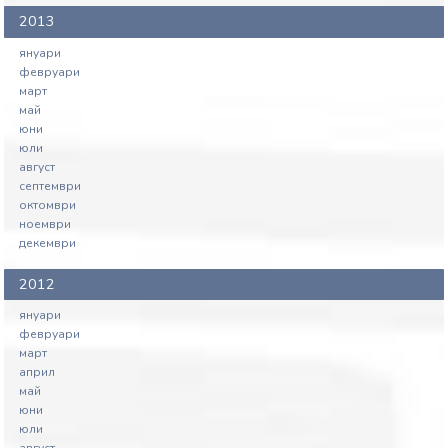
2013
януари
февруари
март
май
юни
юли
август
септември
октомври
ноември
декември
2012
януари
февруари
март
април
май
юни
юли