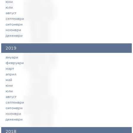
юни
юли
август
септември
октомври
ноември
декември
2019
януари
февруари
март
април
май
юни
юли
август
септември
октомври
ноември
декември
2018