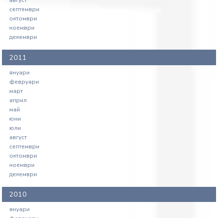
август
септември
октомври
ноември
декември
2011
януари
февруари
март
април
май
юни
юли
август
септември
октомври
ноември
декември
2010
януари