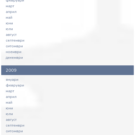
февруари
март
април
май
юни
юли
август
септември
октомври
ноември
декември
2009
януари
февруари
март
април
май
юни
юли
август
септември
октомври