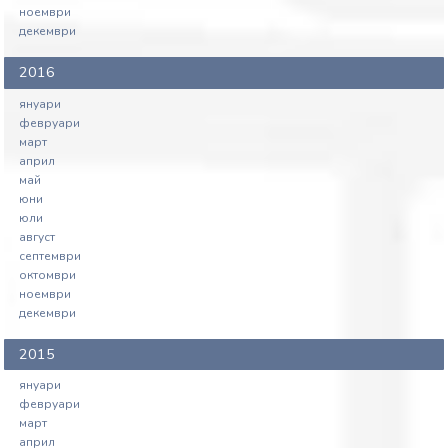
ноември
декември
2016
януари
февруари
март
април
май
юни
юли
август
септември
октомври
ноември
декември
2015
януари
февруари
март
април