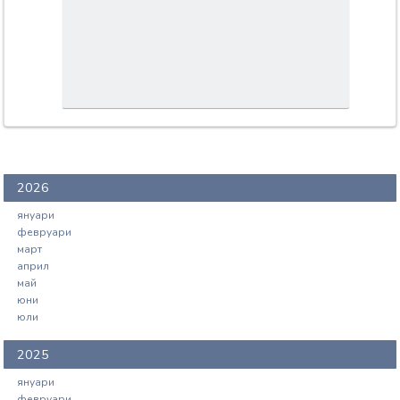
2026
януари
февруари
март
април
май
юни
юли
2025
януари
февруари